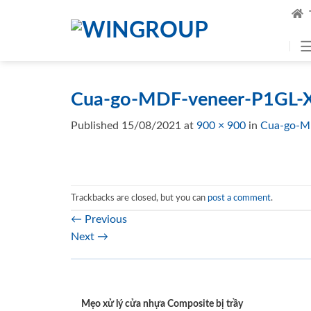
Skip
to
content
Cua-go-MDF-veneer-P1GL-X
Published
15/08/2021
at
900 × 900
in
Cua-go-M
Trackbacks are closed, but you can
post a comment
.
←
Previous
Next
→
Mẹo xử lý cửa nhựa Composite bị trầy