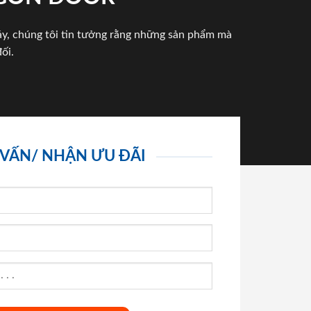
háy, chúng tôi tin tưởng rằng những sản phẩm mà
ối.
 VẤN/ NHẬN ƯU ĐÃI