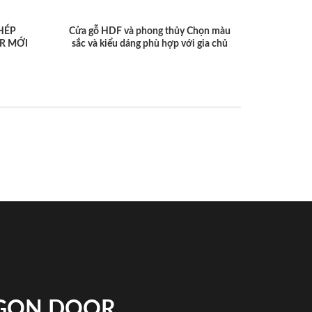
HÉP
Cửa gỗ HDF và phong thủy Chọn màu
R MỚI
sắc và kiểu dáng phù hợp với gia chủ
IGON DOOR