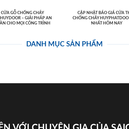
CỬA GỖ CHỐNG CHÁY
CẬP NHẬT BÁO GIÁ CỬA T
AHUYDOOR – GIẢI PHÁP AN
CHỐNG CHÁY HUYPHATDOO
ÀN CHO MỌI CÔNG TRÌNH
NHẤT HÔM NAY
DANH MỤC SẢN PHẨM
ỆN VỚI CHUYÊN GIA CỦA SA