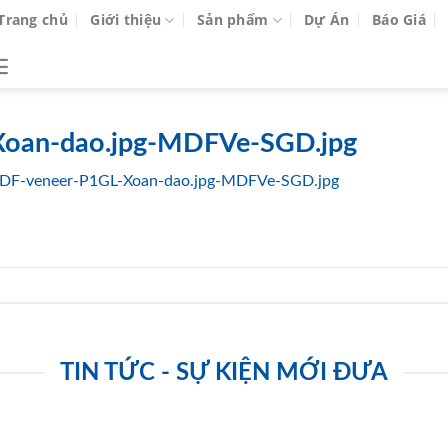
Trang chủ
Giới thiệu
Sản phẩm
Dự Án
Báo Giá
oan-dao.jpg-MDFVe-SGD.jpg
DF-veneer-P1GL-Xoan-dao.jpg-MDFVe-SGD.jpg
TIN TỨC - SỰ KIỆN MỚI ĐƯA