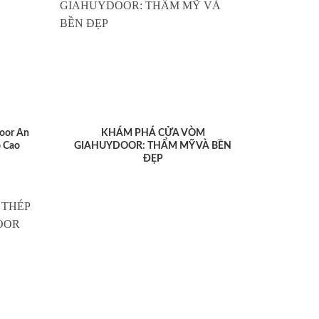
oor An
KHÁM PHÁ CỬA VÒM
 Cao
GIAHUYDOOR: THẨM MỸ VÀ BỀN
ĐẸP