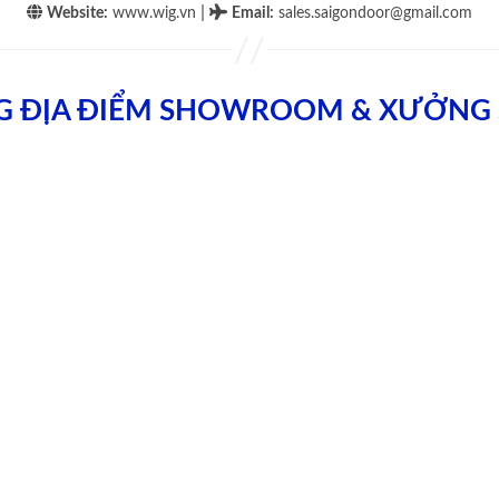
|
Website:
www.wig.vn
Email
:
sales.saigondoor@gmail.com
G ĐỊA ĐIỂM SHOWROOM & XƯỞNG 