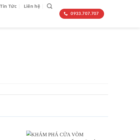
Tin Tức
Liên hệ
0933.707.707