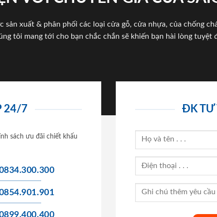
c sản xuất & phân phối các loại cửa gỗ, cửa nhựa, của chống c
úng tôi mang tới cho bạn chắc chắn sẽ khiến bạn hài lòng tuyệt đ
 24/7
ĐK TƯ
ính sách ưu đãi chiết khấu
0834.300.300
0854.901.901
0899.400.400