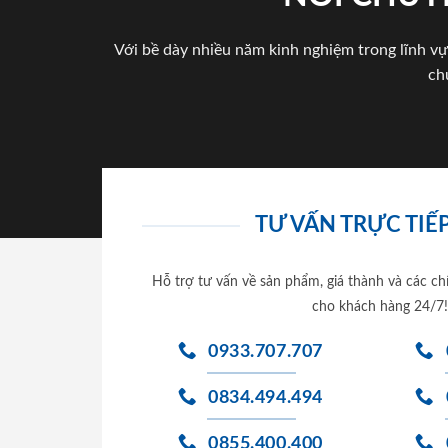
Với bề dày nhiều năm kinh nghiệm trong lĩnh vự
ch
TƯ VẤN TRỰC TIẾP
Hỗ trợ tư vấn về sản phẩm, giá thành và các ch
cho khách hàng 24/7!
0933.707.707
0834.494.494
0855.400.400