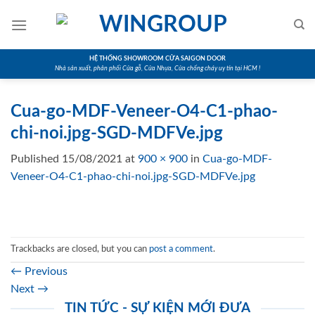
Skip
to
content
HỆ THỐNG SHOWROOM CỬA SAIGON DOOR
Nhà sản xuất, phân phối Cửa gỗ, Cửa Nhựa, Cửa chống cháy uy tín tại HCM !
Cua-go-MDF-Veneer-O4-C1-phao-
chi-noi.jpg-SGD-MDFVe.jpg
Published
15/08/2021
at
900 × 900
in
Cua-go-MDF-
Veneer-O4-C1-phao-chi-noi.jpg-SGD-MDFVe.jpg
Trackbacks are closed, but you can
post a comment
.
←
Previous
Next
→
TIN TỨC - SỰ KIỆN MỚI ĐƯA