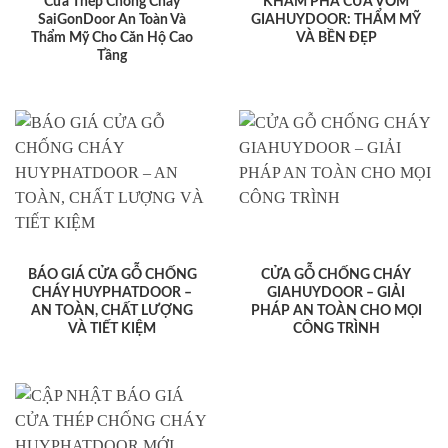
Cửa Thép Chống Cháy
KHÁM PHÁ CỬA VÒM
SaiGonDoor An Toàn Và
GIAHUYDOOR: THẨM MỸ
Thẩm Mỹ Cho Căn Hộ Cao
VÀ BỀN ĐẸP
Tầng
BÁO GIÁ CỬA GỖ CHỐNG
CỬA GỖ CHỐNG CHÁY
CHÁY HUYPHATDOOR –
GIAHUYDOOR – GIẢI
AN TOÀN, CHẤT LƯỢNG
PHÁP AN TOÀN CHO MỌI
VÀ TIẾT KIỆM
CÔNG TRÌNH