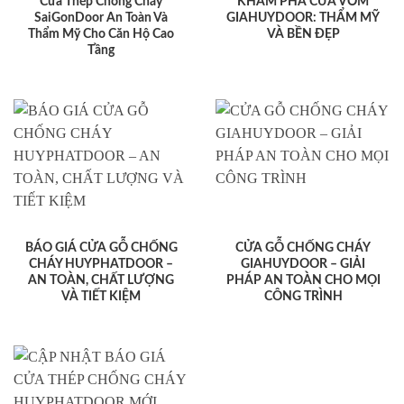
Cửa Thép Chống Cháy
KHÁM PHÁ CỬA VÒM
SaiGonDoor An Toàn Và
GIAHUYDOOR: THẨM MỸ
Thẩm Mỹ Cho Căn Hộ Cao
VÀ BỀN ĐẸP
Tầng
BÁO GIÁ CỬA GỖ CHỐNG
CỬA GỖ CHỐNG CHÁY
CHÁY HUYPHATDOOR –
GIAHUYDOOR – GIẢI
AN TOÀN, CHẤT LƯỢNG
PHÁP AN TOÀN CHO MỌI
VÀ TIẾT KIỆM
CÔNG TRÌNH