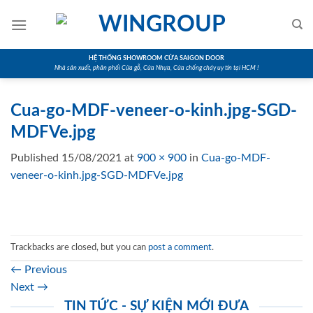
Skip
to
content
HỆ THỐNG SHOWROOM CỬA SAIGON DOOR
Nhà sản xuất, phân phối Cửa gỗ, Cửa Nhựa, Cửa chống cháy uy tín tại HCM !
Cua-go-MDF-veneer-o-kinh.jpg-SGD-
MDFVe.jpg
Published
15/08/2021
at
900 × 900
in
Cua-go-MDF-
veneer-o-kinh.jpg-SGD-MDFVe.jpg
Trackbacks are closed, but you can
post a comment
.
←
Previous
Next
→
TIN TỨC - SỰ KIỆN MỚI ĐƯA