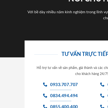
Với bề dày nhiều năm kinh nghiệm trong lĩnh vự
ch
TƯ VẤN TRỰC TIẾP
Hỗ trợ tư vấn về sản phẩm, giá thành và các ch
cho khách hàng 24/7!
0933.707.707
0834.494.494
0855.400.400