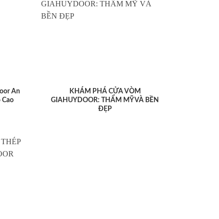
oor An
KHÁM PHÁ CỬA VÒM
 Cao
GIAHUYDOOR: THẨM MỸ VÀ BỀN
ĐẸP