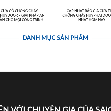
CỬA GỖ CHỐNG CHÁY
CẬP NHẬT BÁO GIÁ CỬA T
AHUYDOOR – GIẢI PHÁP AN
CHỐNG CHÁY HUYPHATDOO
ÀN CHO MỌI CÔNG TRÌNH
NHẤT HÔM NAY
DANH MỤC SẢN PHẨM
ỆN VỚI CHUYÊN GIA CỦA SA