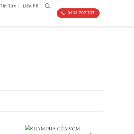
Tin Tức
Liên hệ
0933.707.707