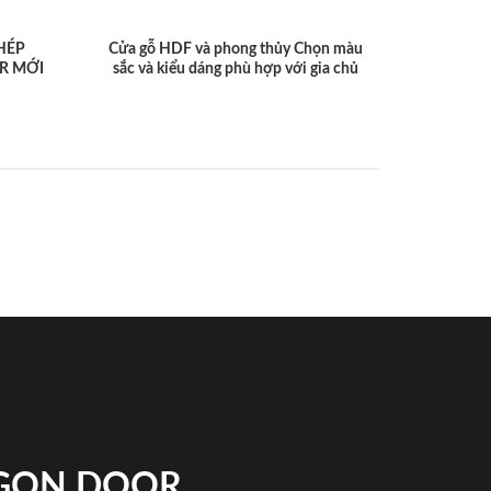
HÉP
Cửa gỗ HDF và phong thủy Chọn màu
R MỚI
sắc và kiểu dáng phù hợp với gia chủ
IGON DOOR