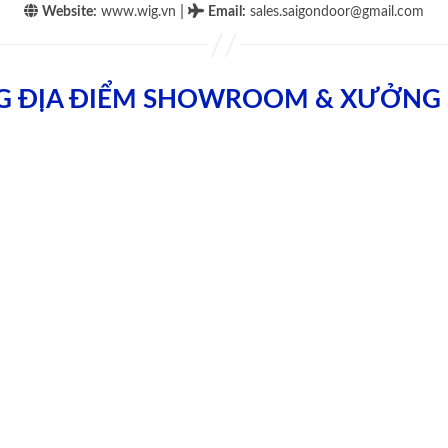
|
Website:
www.wig.vn
Email
:
sales.saigondoor@gmail.com
G ĐỊA ĐIỂM SHOWROOM & XƯỞNG 