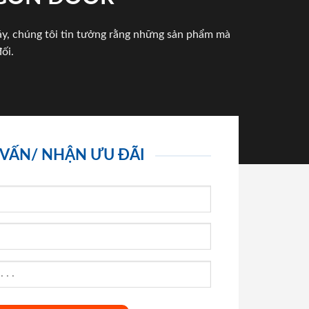
háy, chúng tôi tin tưởng rằng những sản phẩm mà
ối.
 VẤN/ NHẬN ƯU ĐÃI