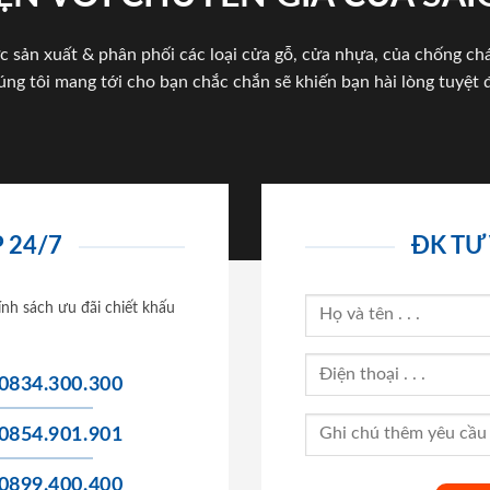
c sản xuất & phân phối các loại cửa gỗ, cửa nhựa, của chống c
úng tôi mang tới cho bạn chắc chắn sẽ khiến bạn hài lòng tuyệt đ
 24/7
ĐK TƯ
ính sách ưu đãi chiết khấu
0834.300.300
0854.901.901
0899.400.400