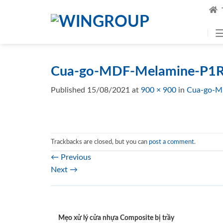
Skip
to
content
Cua-go-MDF-Melamine-P1R
Published
15/08/2021
at
900 × 900
in
Cua-go-M
Trackbacks are closed, but you can
post a comment
.
←
Previous
Next
→
Mẹo xử lý cửa nhựa Composite bị trầy