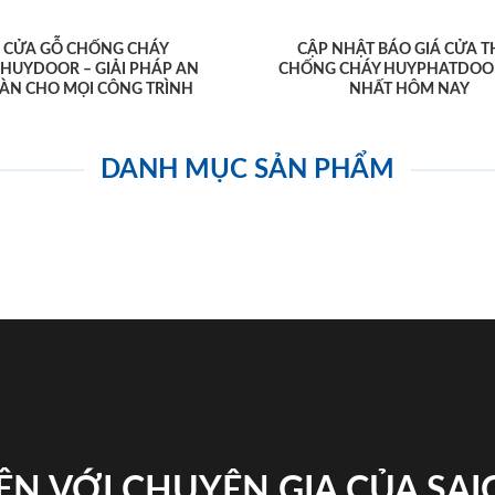
CỬA GỖ CHỐNG CHÁY
CẬP NHẬT BÁO GIÁ CỬA T
AHUYDOOR – GIẢI PHÁP AN
CHỐNG CHÁY HUYPHATDOO
ÀN CHO MỌI CÔNG TRÌNH
NHẤT HÔM NAY
DANH MỤC SẢN PHẨM
ỆN VỚI CHUYÊN GIA CỦA SA