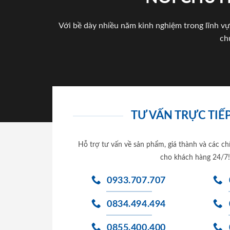
Với bề dày nhiều năm kinh nghiệm trong lĩnh vự
ch
TƯ VẤN TRỰC TIẾP
Hỗ trợ tư vấn về sản phẩm, giá thành và các ch
cho khách hàng 24/7!
0933.707.707
0834.494.494
0855.400.400