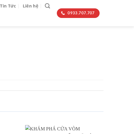
Tin Tức
Liên hệ
0933.707.707