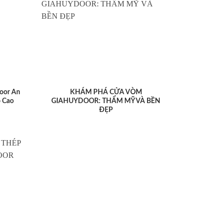
oor An
KHÁM PHÁ CỬA VÒM
 Cao
GIAHUYDOOR: THẨM MỸ VÀ BỀN
ĐẸP