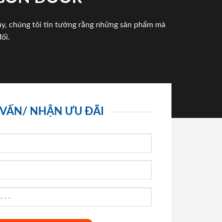
háy, chúng tôi tin tưởng rằng những sản phẩm mà
ối.
 VẤN/ NHẬN ƯU ĐÃI