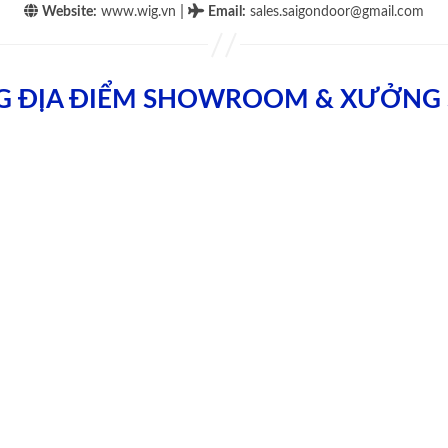
|
Website:
www.wig.vn
Email
:
sales.saigondoor@gmail.com
G ĐỊA ĐIỂM SHOWROOM & XƯỞNG 