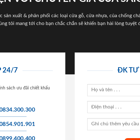
c sản xuất & phân phối các loại cửa gỗ, cửa nhựa, của chống c
úng tôi mang tới cho bạn chắc chắn sẽ khiến bạn hài lòng tuyệt đ
 24/7
ĐK TƯ
ính sách ưu đãi chiết khấu
0834.300.300
0854.901.901
0899.400.400