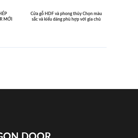
HÉP
Cửa gỗ HDF và phong thủy Chọn màu
R MỚI
sắc và kiểu dáng phù hợp với gia chủ
IGON DOOR