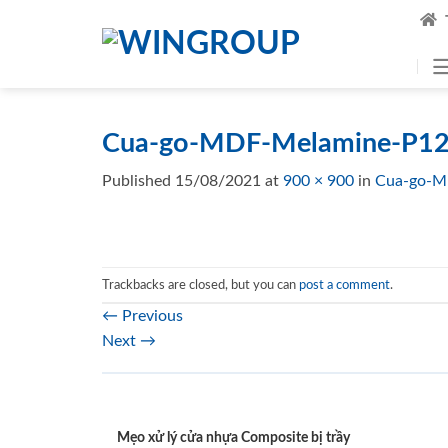
Skip
to
content
Cua-go-MDF-Melamine-P12
Published
15/08/2021
at
900 × 900
in
Cua-go-M
Trackbacks are closed, but you can
post a comment
.
←
Previous
Next
→
Mẹo xử lý cửa nhựa Composite bị trầy