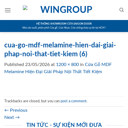
Skip
to
content
HỆ THỐNG SHOWROOM CỬA SAIGON DOOR
Nhà sản xuất, phân phối Cửa gỗ, Cửa Nhựa, Cửa chống cháy uy tín tại HCM !
cua-go-mdf-melamine-hien-dai-giai-
phap-noi-that-tiet-kiem (6)
Published
23/05/2026
at
1200 × 800
in
Cửa Gỗ MDF
Melamine Hiện Đại Giải Pháp Nội Thất Tiết Kiệm
Trackbacks are closed, but you can
post a comment
.
←
Previous
Next
→
TIN TỨC - SỰ KIỆN MỚI ĐƯA