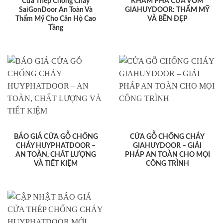
Cửa Thép Chống Cháy
KHÁM PHÁ CỬA VÒM
SaiGonDoor An Toàn Và
GIAHUYDOOR: THẨM MỸ
Thẩm Mỹ Cho Căn Hộ Cao
VÀ BỀN ĐẸP
Tầng
BÁO GIÁ CỬA GỖ CHỐNG
CỬA GỖ CHỐNG CHÁY
CHÁY HUYPHATDOOR –
GIAHUYDOOR – GIẢI
AN TOÀN, CHẤT LƯỢNG
PHÁP AN TOÀN CHO MỌI
VÀ TIẾT KIỆM
CÔNG TRÌNH