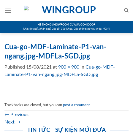
Skip
to
content
HỆ THỐNG SHOWROOM CỬA SAIGON DOOR
Nhà sản xuất, phân phối Cửa gỗ, Cửa Nhựa, Cửa chống cháy uy tín tại HCM !
Cua-go-MDF-Laminate-P1-van-
ngang.jpg-MDFLa-SGD.jpg
Published
15/08/2021
at
900 × 900
in
Cua-go-MDF-
Laminate-P1-van-ngang.jpg-MDFLa-SGD.jpg
Trackbacks are closed, but you can
post a comment
.
←
Previous
Next
→
TIN TỨC - SỰ KIỆN MỚI ĐƯA