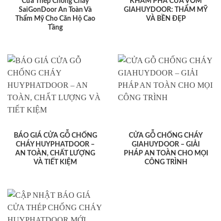
Cửa Thép Chống Cháy
KHÁM PHÁ CỬA VÒM
SaiGonDoor An Toàn Và
GIAHUYDOOR: THẨM MỸ
Thẩm Mỹ Cho Căn Hộ Cao
VÀ BỀN ĐẸP
Tầng
BÁO GIÁ CỬA GỖ CHỐNG
CỬA GỖ CHỐNG CHÁY
CHÁY HUYPHATDOOR –
GIAHUYDOOR – GIẢI
AN TOÀN, CHẤT LƯỢNG
PHÁP AN TOÀN CHO MỌI
VÀ TIẾT KIỆM
CÔNG TRÌNH