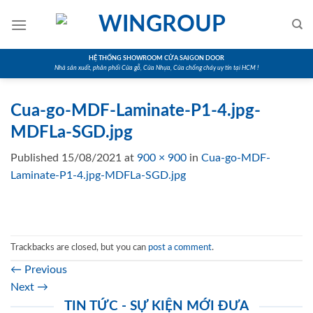
Skip
to
content
HỆ THỐNG SHOWROOM CỬA SAIGON DOOR
Nhà sản xuất, phân phối Cửa gỗ, Cửa Nhựa, Cửa chống cháy uy tín tại HCM !
Cua-go-MDF-Laminate-P1-4.jpg-
MDFLa-SGD.jpg
Published
15/08/2021
at
900 × 900
in
Cua-go-MDF-
Laminate-P1-4.jpg-MDFLa-SGD.jpg
Trackbacks are closed, but you can
post a comment
.
←
Previous
Next
→
TIN TỨC - SỰ KIỆN MỚI ĐƯA