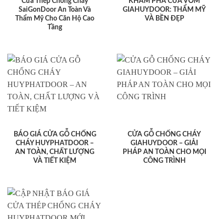
Cửa Thép Chống Cháy
KHÁM PHÁ CỬA VÒM
SaiGonDoor An Toàn Và
GIAHUYDOOR: THẨM MỸ
Thẩm Mỹ Cho Căn Hộ Cao
VÀ BỀN ĐẸP
Tầng
BÁO GIÁ CỬA GỖ CHỐNG
CỬA GỖ CHỐNG CHÁY
CHÁY HUYPHATDOOR –
GIAHUYDOOR – GIẢI
AN TOÀN, CHẤT LƯỢNG
PHÁP AN TOÀN CHO MỌI
VÀ TIẾT KIỆM
CÔNG TRÌNH