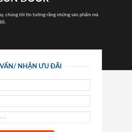
háy, chúng tôi tin tưởng rằng những sản phẩm mà
ối.
 VẤN/ NHẬN ƯU ĐÃI