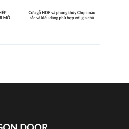
HÉP
Cửa gỗ HDF và phong thủy Chọn màu
R MỚI
sắc và kiểu dáng phù hợp với gia chủ
IGON DOOR