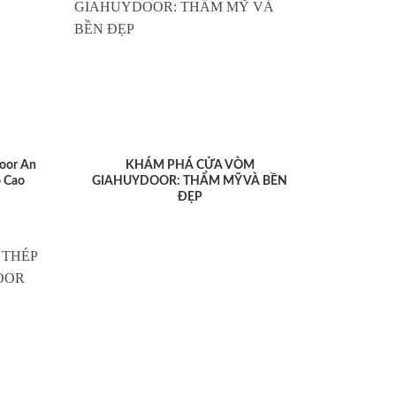
oor An
KHÁM PHÁ CỬA VÒM
 Cao
GIAHUYDOOR: THẨM MỸ VÀ BỀN
ĐẸP