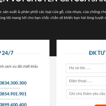
c sản xuất & phân phối các loại cửa gỗ, cửa nhựa, của chống c
úng tôi mang tới cho bạn chắc chắn sẽ khiến bạn hài lòng tuyệt đ
 24/7
ĐK TƯ
ính sách ưu đãi chiết khấu
0834.300.300
0854.901.901
0899.400.400