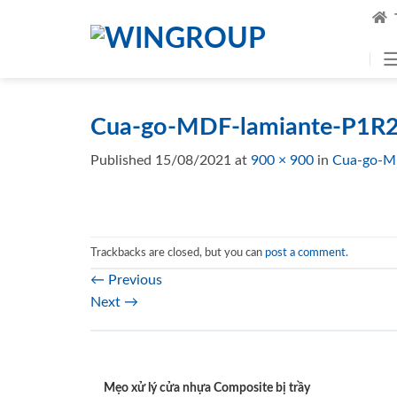
Skip
to
content
Cua-go-MDF-lamiante-P1R2
Published
15/08/2021
at
900 × 900
in
Cua-go-M
Trackbacks are closed, but you can
post a comment
.
←
Previous
Next
→
Mẹo xử lý cửa nhựa Composite bị trầy