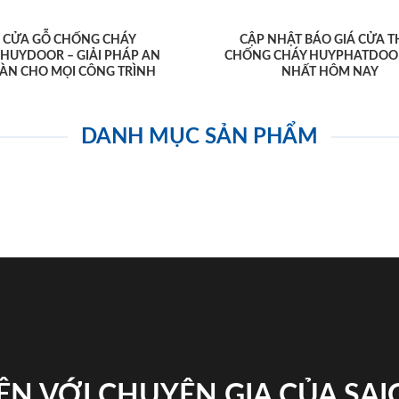
CỬA GỖ CHỐNG CHÁY
CẬP NHẬT BÁO GIÁ CỬA T
AHUYDOOR – GIẢI PHÁP AN
CHỐNG CHÁY HUYPHATDOO
ÀN CHO MỌI CÔNG TRÌNH
NHẤT HÔM NAY
DANH MỤC SẢN PHẨM
ỆN VỚI CHUYÊN GIA CỦA SA