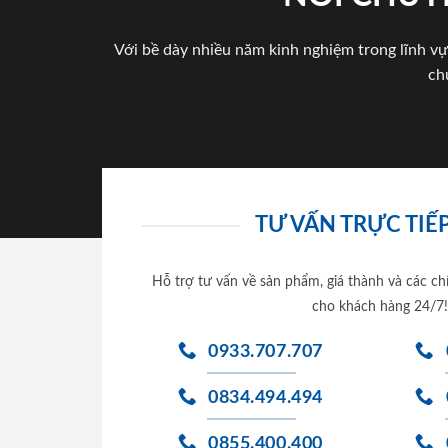
Với bề dày nhiều năm kinh nghiệm trong lĩnh vự
ch
TƯ VẤN TRỰC TIẾP
Hỗ trợ tư vấn về sản phẩm, giá thành và các ch
cho khách hàng 24/7!
0933.707.707
0834.494.494
0855.400.400