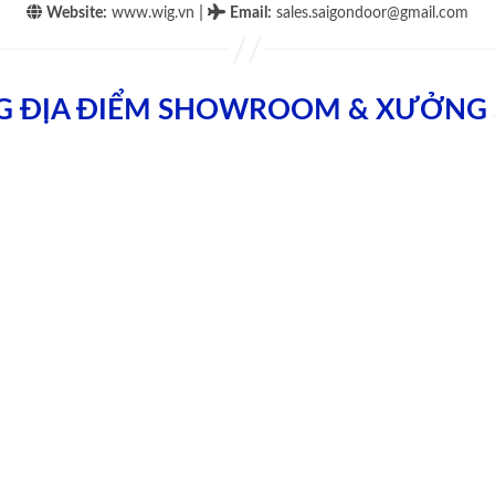
|
Website:
www.wig.vn
Email
:
sales.saigondoor@gmail.com
G ĐỊA ĐIỂM SHOWROOM & XƯỞNG 