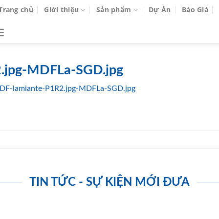
Trang chủ
Giới thiệu
Sản phẩm
Dự Án
Báo Giá
.jpg-MDFLa-SGD.jpg
DF-lamiante-P1R2.jpg-MDFLa-SGD.jpg
TIN TỨC - SỰ KIỆN MỚI ĐƯA