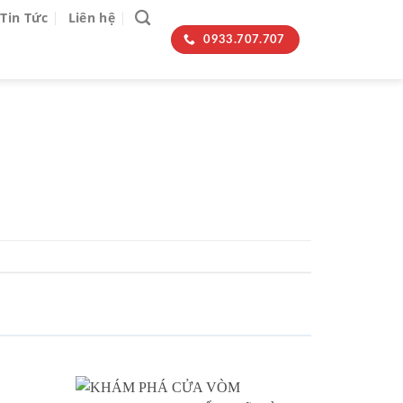
Tin Tức
Liên hệ
0933.707.707