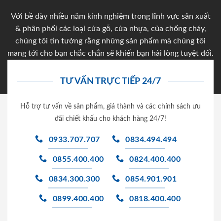
Với bề dày nhiều năm kinh nghiệm trong lĩnh vực sản xuất
& phân phối các loại cửa gỗ, cửa nhựa, của chống cháy,
chúng tôi tin tưởng rằng những sản phẩm mà chúng tôi
mang tới cho bạn chắc chắn sẽ khiến bạn hài lòng tuyệt đối.
TƯ VẤN TRỰC TIẾP 24/7
Hỗ trợ tư vấn về sản phẩm, giá thành và các chính sách ưu
đãi chiết khấu cho khách hàng 24/7!
0933.707.707
0834.494.494
0855.400.400
0824.400.400
0834.300.300
0854.901.901
0899.400.400
0818.400.400