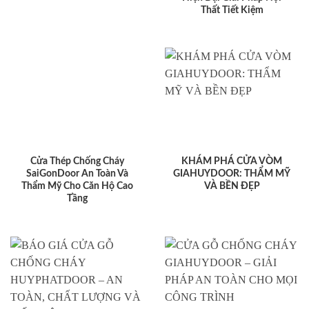
Thất Tiết Kiệm
Cửa Thép Chống Cháy
KHÁM PHÁ CỬA VÒM
SaiGonDoor An Toàn Và
GIAHUYDOOR: THẨM MỸ
Thẩm Mỹ Cho Căn Hộ Cao
VÀ BỀN ĐẸP
Tầng