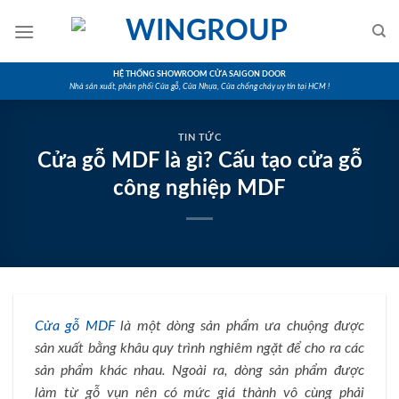
Skip
to
content
HỆ THỐNG SHOWROOM CỬA SAIGON DOOR
Nhà sản xuất, phân phối Cửa gỗ, Cửa Nhựa, Cửa chống cháy uy tín tại HCM !
TIN TỨC
Cửa gỗ MDF là gì? Cấu tạo cửa gỗ
công nghiệp MDF
Cửa gỗ MDF
là một dòng sản phẩm ưa chuộng được
sản xuất bằng khâu quy trình nghiêm ngặt để cho ra các
sản phẩm khác nhau. Ngoài ra, dòng sản phẩm được
làm từ gỗ vụn nên có mức giá thành vô cùng phải