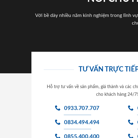
Với bề dày nhiều năm kinh nghiệm trong lĩnh vự
ch
TƯ VẤN TRỰC TIẾP
Hỗ trợ tư vấn về sản phẩm, giá thành và các ch
cho khách hàng 24/7!
0933.707.707
0834.494.494
0855.400.400