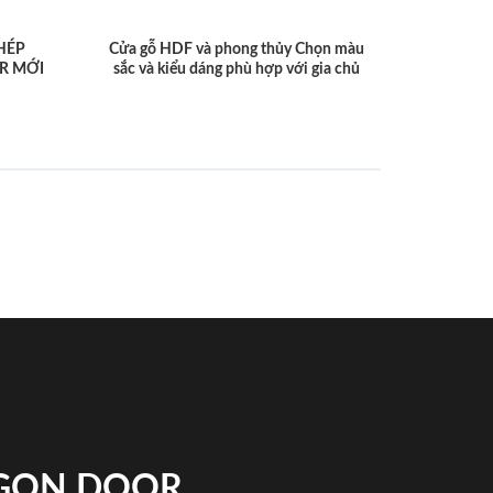
HÉP
Cửa gỗ HDF và phong thủy Chọn màu
R MỚI
sắc và kiểu dáng phù hợp với gia chủ
IGON DOOR