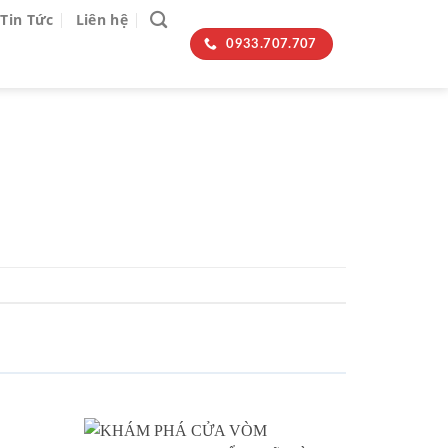
Tin Tức
Liên hệ
0933.707.707