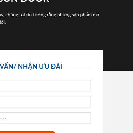
háy, chúng tôi tin tưởng rằng những sản phẩm mà
ối.
 VẤN/ NHẬN ƯU ĐÃI