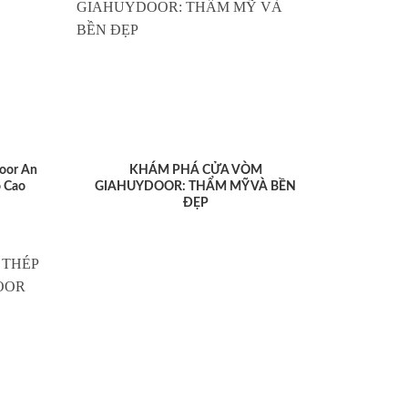
oor An
KHÁM PHÁ CỬA VÒM
 Cao
GIAHUYDOOR: THẨM MỸ VÀ BỀN
ĐẸP