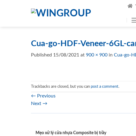
Skip
to
content
Cua-go-HDF-Veneer-6GL-ca
Published
15/08/2021
at
900 × 900
in
Cua-go-H
Trackbacks are closed, but you can
post a comment
.
←
Previous
Next
→
Mẹo xử lý cửa nhựa Composite bị trầy