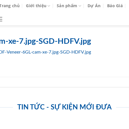
Trang chủ
Giới thiệu
Sản phẩm
Dự Án
Báo Giá
m-xe-7.jpg-SGD-HDFV.jpg
DF-Veneer-6GL-cam-xe-7.jpg-SGD-HDFV.jpg
TIN TỨC - SỰ KIỆN MỚI ĐƯA