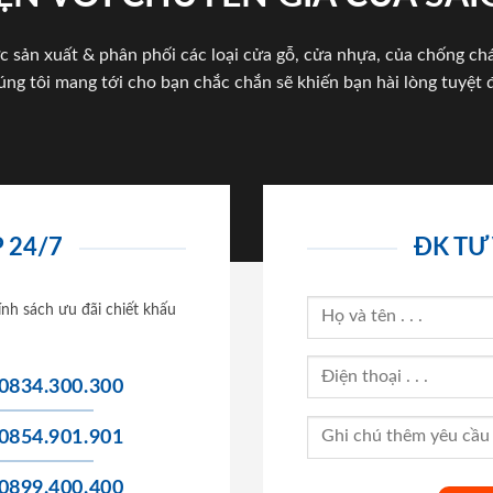
c sản xuất & phân phối các loại cửa gỗ, cửa nhựa, của chống c
úng tôi mang tới cho bạn chắc chắn sẽ khiến bạn hài lòng tuyệt đ
 24/7
ĐK TƯ
ính sách ưu đãi chiết khấu
0834.300.300
0854.901.901
0899.400.400