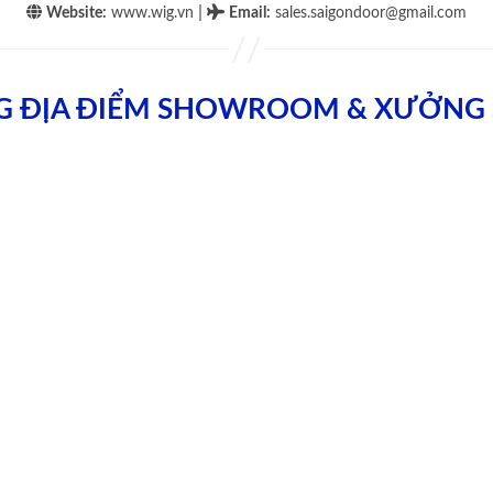
|
Website:
www.wig.vn
Email
:
sales.saigondoor@gmail.com
G ĐỊA ĐIỂM SHOWROOM & XƯỞNG 