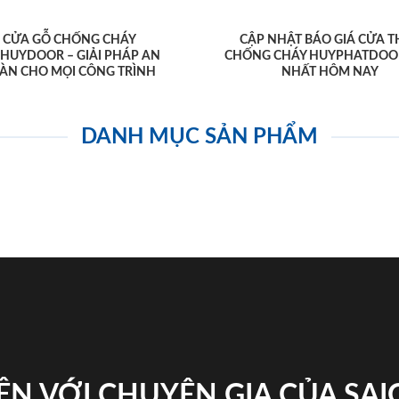
CỬA GỖ CHỐNG CHÁY
CẬP NHẬT BÁO GIÁ CỬA T
AHUYDOOR – GIẢI PHÁP AN
CHỐNG CHÁY HUYPHATDOO
ÀN CHO MỌI CÔNG TRÌNH
NHẤT HÔM NAY
DANH MỤC SẢN PHẨM
ỆN VỚI CHUYÊN GIA CỦA SA