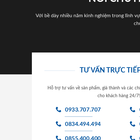
Với bề dày nhiều năm kinh nghiệm trong lĩnh vự
ch
TƯ VẤN TRỰC TIẾP
Hỗ trợ tư vấn về sản phẩm, giá thành và các ch
cho khách hàng 24/7!
0933.707.707
0834.494.494
0855.400.400