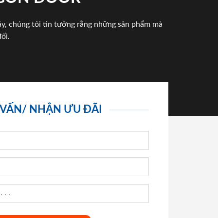
háy, chúng tôi tin tưởng rằng những sản phẩm mà
ối.
 VẤN/ NHẬN ƯU ĐÃI