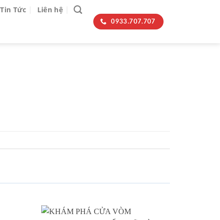
Tin Tức
Liên hệ
0933.707.707