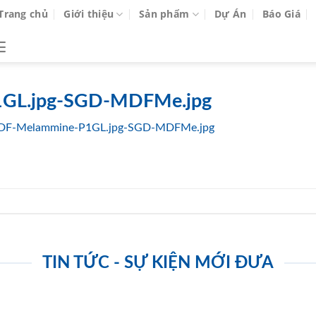
Trang chủ
Giới thiệu
Sản phẩm
Dự Án
Báo Giá
GL.jpg-SGD-MDFMe.jpg
DF-Melammine-P1GL.jpg-SGD-MDFMe.jpg
TIN TỨC - SỰ KIỆN MỚI ĐƯA