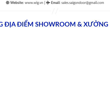
|
Website:
www.wig.vn
Email
:
sales.saigondoor@gmail.com
G ĐỊA ĐIỂM SHOWROOM & XƯỞNG 