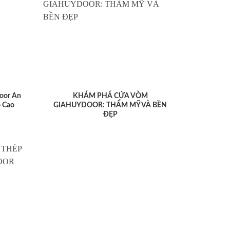
oor An
KHÁM PHÁ CỬA VÒM
 Cao
GIAHUYDOOR: THẨM MỸ VÀ BỀN
ĐẸP