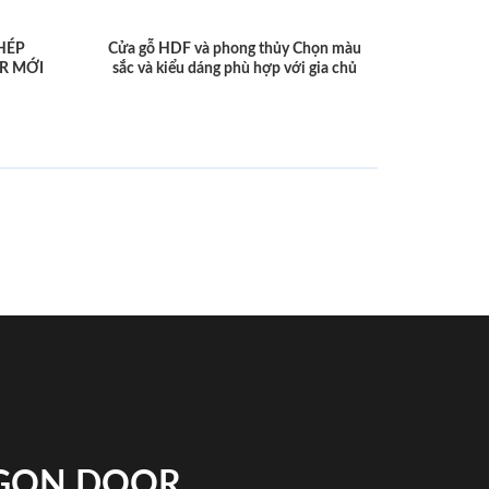
HÉP
Cửa gỗ HDF và phong thủy Chọn màu
R MỚI
sắc và kiểu dáng phù hợp với gia chủ
IGON DOOR