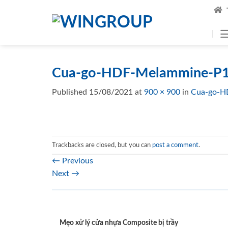
Skip
to
content
Cua-go-HDF-Melammine-P1
Published
15/08/2021
at
900 × 900
in
Cua-go-H
Trackbacks are closed, but you can
post a comment
.
←
Previous
Next
→
Mẹo xử lý cửa nhựa Composite bị trầy