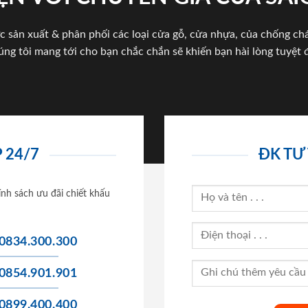
c sản xuất & phân phối các loại cửa gỗ, cửa nhựa, của chống c
úng tôi mang tới cho bạn chắc chắn sẽ khiến bạn hài lòng tuyệt đ
 24/7
ĐK TƯ
ính sách ưu đãi chiết khấu
0834.300.300
0854.901.901
0899.400.400