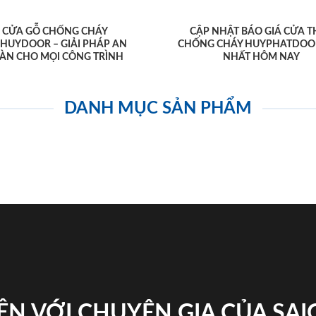
CỬA GỖ CHỐNG CHÁY
CẬP NHẬT BÁO GIÁ CỬA T
AHUYDOOR – GIẢI PHÁP AN
CHỐNG CHÁY HUYPHATDOO
ÀN CHO MỌI CÔNG TRÌNH
NHẤT HÔM NAY
DANH MỤC SẢN PHẨM
ỆN VỚI CHUYÊN GIA CỦA SA