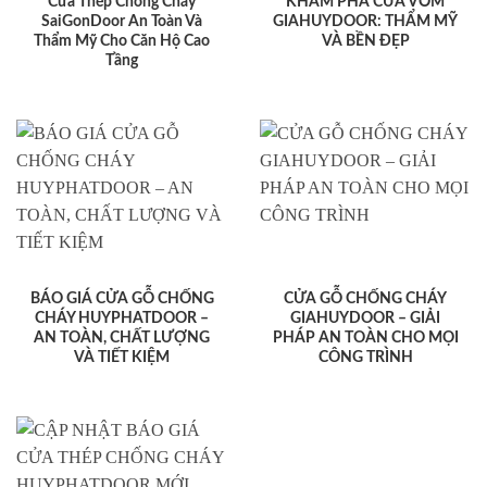
Cửa Thép Chống Cháy
KHÁM PHÁ CỬA VÒM
SaiGonDoor An Toàn Và
GIAHUYDOOR: THẨM MỸ
Thẩm Mỹ Cho Căn Hộ Cao
VÀ BỀN ĐẸP
Tầng
BÁO GIÁ CỬA GỖ CHỐNG
CỬA GỖ CHỐNG CHÁY
CHÁY HUYPHATDOOR –
GIAHUYDOOR – GIẢI
AN TOÀN, CHẤT LƯỢNG
PHÁP AN TOÀN CHO MỌI
VÀ TIẾT KIỆM
CÔNG TRÌNH