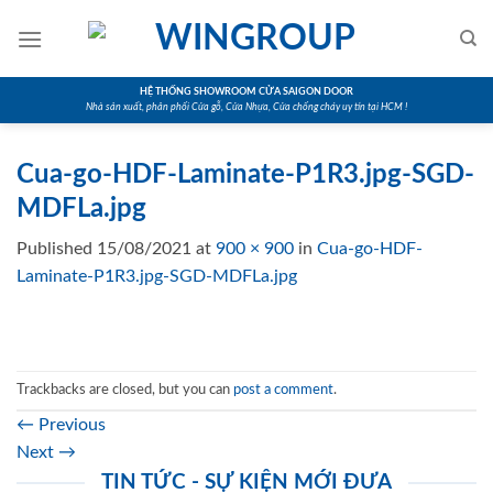
Skip
to
content
HỆ THỐNG SHOWROOM CỬA SAIGON DOOR
Nhà sản xuất, phân phối Cửa gỗ, Cửa Nhựa, Cửa chống cháy uy tín tại HCM !
Cua-go-HDF-Laminate-P1R3.jpg-SGD-
MDFLa.jpg
Published
15/08/2021
at
900 × 900
in
Cua-go-HDF-
Laminate-P1R3.jpg-SGD-MDFLa.jpg
Trackbacks are closed, but you can
post a comment
.
←
Previous
Next
→
TIN TỨC - SỰ KIỆN MỚI ĐƯA