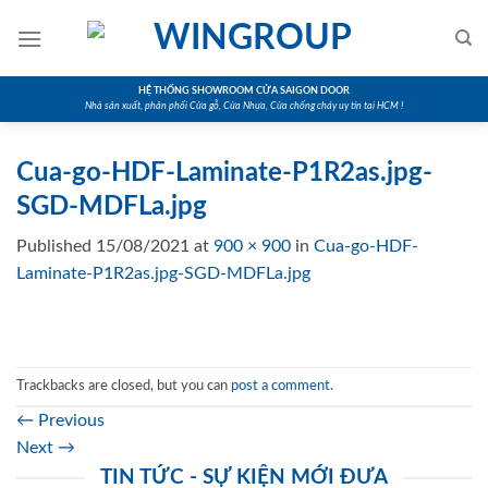
Skip
to
content
HỆ THỐNG SHOWROOM CỬA SAIGON DOOR
Nhà sản xuất, phân phối Cửa gỗ, Cửa Nhựa, Cửa chống cháy uy tín tại HCM !
Cua-go-HDF-Laminate-P1R2as.jpg-
SGD-MDFLa.jpg
Published
15/08/2021
at
900 × 900
in
Cua-go-HDF-
Laminate-P1R2as.jpg-SGD-MDFLa.jpg
Trackbacks are closed, but you can
post a comment
.
←
Previous
Next
→
TIN TỨC - SỰ KIỆN MỚI ĐƯA