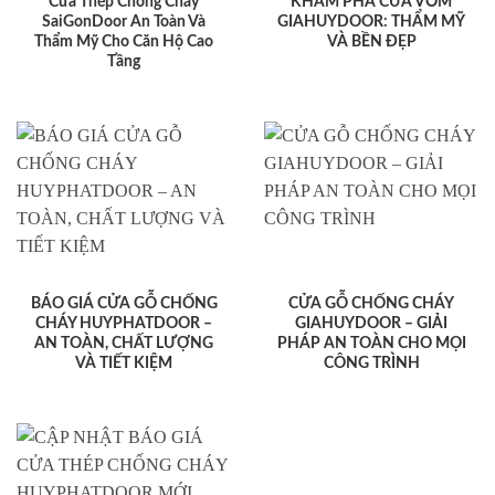
Cửa Thép Chống Cháy
KHÁM PHÁ CỬA VÒM
SaiGonDoor An Toàn Và
GIAHUYDOOR: THẨM MỸ
Thẩm Mỹ Cho Căn Hộ Cao
VÀ BỀN ĐẸP
Tầng
BÁO GIÁ CỬA GỖ CHỐNG
CỬA GỖ CHỐNG CHÁY
CHÁY HUYPHATDOOR –
GIAHUYDOOR – GIẢI
AN TOÀN, CHẤT LƯỢNG
PHÁP AN TOÀN CHO MỌI
VÀ TIẾT KIỆM
CÔNG TRÌNH