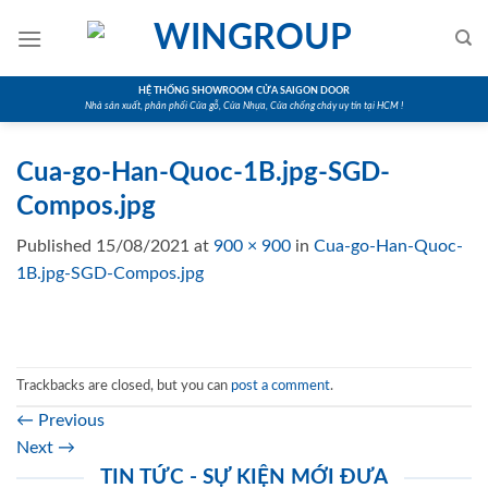
Skip
to
content
HỆ THỐNG SHOWROOM CỬA SAIGON DOOR
Nhà sản xuất, phân phối Cửa gỗ, Cửa Nhựa, Cửa chống cháy uy tín tại HCM !
Cua-go-Han-Quoc-1B.jpg-SGD-
Compos.jpg
Published
15/08/2021
at
900 × 900
in
Cua-go-Han-Quoc-
1B.jpg-SGD-Compos.jpg
Trackbacks are closed, but you can
post a comment
.
←
Previous
Next
→
TIN TỨC - SỰ KIỆN MỚI ĐƯA