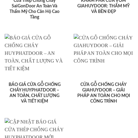
Cửa Thép Chống Cháy
KHÁM PHÁ CỬA VÒM
SaiGonDoor An Toàn Và
GIAHUYDOOR: THẨM MỸ
Thẩm Mỹ Cho Căn Hộ Cao
VÀ BỀN ĐẸP
Tầng
BÁO GIÁ CỬA GỖ CHỐNG
CỬA GỖ CHỐNG CHÁY
CHÁY HUYPHATDOOR –
GIAHUYDOOR – GIẢI
AN TOÀN, CHẤT LƯỢNG
PHÁP AN TOÀN CHO MỌI
VÀ TIẾT KIỆM
CÔNG TRÌNH