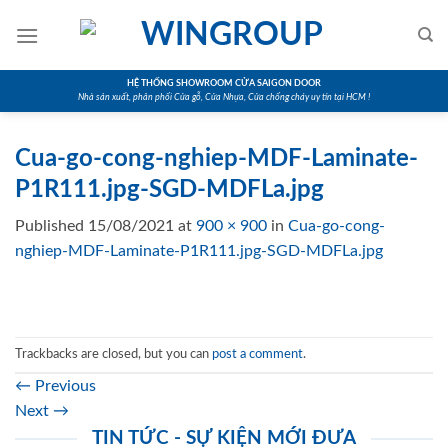
Skip
to
content
HỆ THỐNG SHOWROOM CỬA SAIGON DOOR
Nhà sản xuất, phân phối Cửa gỗ, Cửa Nhựa, Cửa chống cháy uy tín tại HCM !
Cua-go-cong-nghiep-MDF-Laminate-
P1R111.jpg-SGD-MDFLa.jpg
Published
15/08/2021
at
900 × 900
in
Cua-go-cong-
nghiep-MDF-Laminate-P1R111.jpg-SGD-MDFLa.jpg
Trackbacks are closed, but you can
post a comment
.
←
Previous
Next
→
TIN TỨC - SỰ KIỆN MỚI ĐƯA