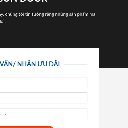
háy, chúng tôi tin tưởng rằng những sản phẩm mà
ối.
 VẤN/ NHẬN ƯU ĐÃI