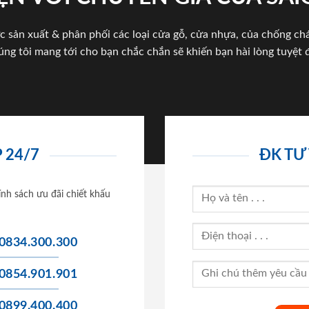
c sản xuất & phân phối các loại cửa gỗ, cửa nhựa, của chống c
úng tôi mang tới cho bạn chắc chắn sẽ khiến bạn hài lòng tuyệt đ
 24/7
ĐK TƯ
ính sách ưu đãi chiết khấu
0834.300.300
0854.901.901
0899.400.400