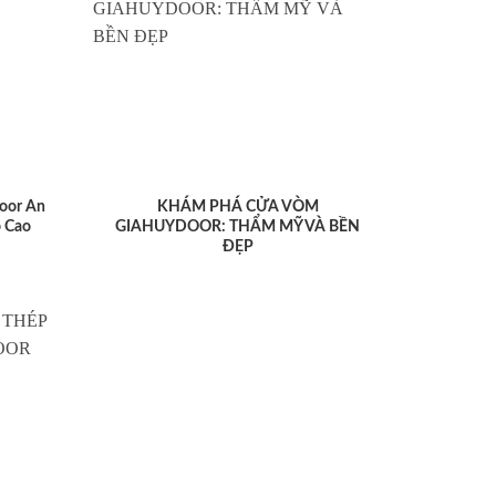
oor An
KHÁM PHÁ CỬA VÒM
 Cao
GIAHUYDOOR: THẨM MỸ VÀ BỀN
ĐẸP