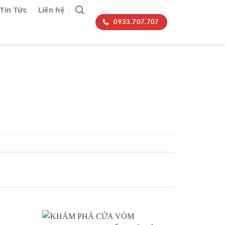
Tin Tức
Liên hệ
0933.707.707