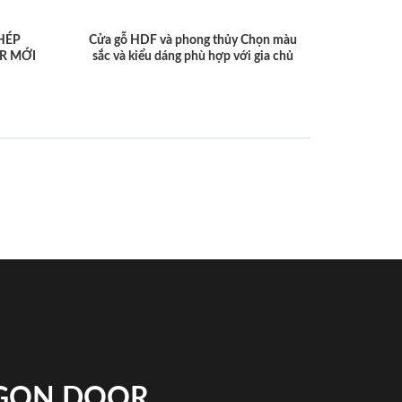
HÉP
Cửa gỗ HDF và phong thủy Chọn màu
R MỚI
sắc và kiểu dáng phù hợp với gia chủ
IGON DOOR