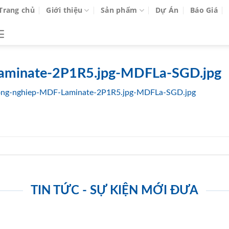
Trang chủ
Giới thiệu
Sản phẩm
Dự Án
Báo Giá
aminate-2P1R5.jpg-MDFLa-SGD.jpg
ong-nghiep-MDF-Laminate-2P1R5.jpg-MDFLa-SGD.jpg
TIN TỨC - SỰ KIỆN MỚI ĐƯA