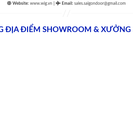
|
Website:
www.wig.vn
Email
:
sales.saigondoor@gmail.com
G ĐỊA ĐIỂM SHOWROOM & XƯỞNG 