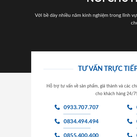
Với bề dày nhiều năm kinh nghiệm trong lĩnh vự
ch
TƯ VẤN TRỰC TIẾP
Hỗ trợ tư vấn về sản phẩm, giá thành và các ch
cho khách hàng 24/7!
0933.707.707
0834.494.494
0855.400.400