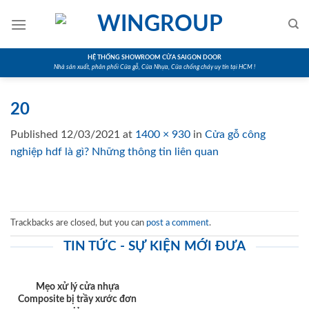
Skip
to
content
HỆ THỐNG SHOWROOM CỬA SAIGON DOOR
Nhà sản xuất, phân phối Cửa gỗ, Cửa Nhựa, Cửa chống cháy uy tín tại HCM !
20
Published
12/03/2021
at
1400 × 930
in
Cửa gỗ công
nghiệp hdf là gì? Những thông tin liên quan
Trackbacks are closed, but you can
post a comment
.
TIN TỨC - SỰ KIỆN MỚI ĐƯA
Mẹo xử lý cửa nhựa
Composite bị trầy xước đơn