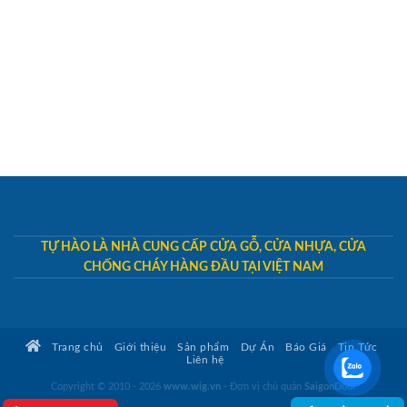
TỰ HÀO LÀ NHÀ CUNG CẤP CỬA GỖ, CỬA NHỰA, CỬA
CHỐNG CHÁY HÀNG ĐẦU TẠI VIỆT NAM
Trang chủ
Giới thiệu
Sản phẩm
Dự Án
Báo Giá
Tin Tức
Liên hệ
Copyright © 2010 - 2026
www.wig.vn
- Đơn vị chủ quản
SaigonDoor