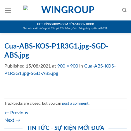
Skip
to
content
HỆ THỐNG SHOWROOM CỬA SAIGON DOOR
Nhà sản xuất, phân phối Cửa gỗ, Cửa Nhựa, Cửa chống cháy uy tín tại HCM !
Cua-ABS-KOS-P1R3G1.jpg-SGD-
ABS.jpg
Published
15/08/2021
at
900 × 900
in
Cua-ABS-KOS-
P1R3G1.jpg-SGD-ABS.jpg
Trackbacks are closed, but you can
post a comment
.
←
Previous
Next
→
TIN TỨC - SỰ KIỆN MỚI ĐƯA