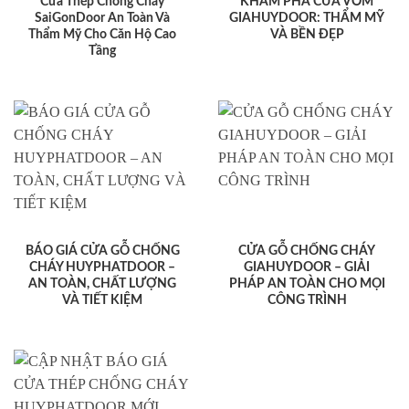
Cửa Thép Chống Cháy
KHÁM PHÁ CỬA VÒM
SaiGonDoor An Toàn Và
GIAHUYDOOR: THẨM MỸ
Thẩm Mỹ Cho Căn Hộ Cao
VÀ BỀN ĐẸP
Tầng
BÁO GIÁ CỬA GỖ CHỐNG
CỬA GỖ CHỐNG CHÁY
CHÁY HUYPHATDOOR –
GIAHUYDOOR – GIẢI
AN TOÀN, CHẤT LƯỢNG
PHÁP AN TOÀN CHO MỌI
VÀ TIẾT KIỆM
CÔNG TRÌNH