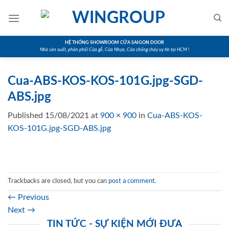
Skip
to
content
HỆ THỐNG SHOWROOM CỬA SAIGON DOOR
Nhà sản xuất, phân phối Cửa gỗ, Cửa Nhựa, Cửa chống cháy uy tín tại HCM !
Cua-ABS-KOS-KOS-101G.jpg-SGD-
ABS.jpg
Published
15/08/2021
at
900 × 900
in
Cua-ABS-KOS-
KOS-101G.jpg-SGD-ABS.jpg
Trackbacks are closed, but you can
post a comment
.
←
Previous
Next
→
TIN TỨC - SỰ KIỆN MỚI ĐƯA