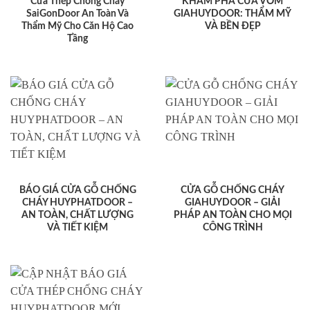
Cửa Thép Chống Cháy
KHÁM PHÁ CỬA VÒM
SaiGonDoor An Toàn Và
GIAHUYDOOR: THẨM MỸ
Thẩm Mỹ Cho Căn Hộ Cao
VÀ BỀN ĐẸP
Tầng
BÁO GIÁ CỬA GỖ CHỐNG
CỬA GỖ CHỐNG CHÁY
CHÁY HUYPHATDOOR –
GIAHUYDOOR – GIẢI
AN TOÀN, CHẤT LƯỢNG
PHÁP AN TOÀN CHO MỌI
VÀ TIẾT KIỆM
CÔNG TRÌNH