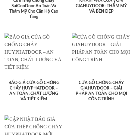
Cửa Thép Chống Cháy
KHÁM PHÁ CỬA VÒM
SaiGonDoor An Toàn Và
GIAHUYDOOR: THẨM MỸ
Thẩm Mỹ Cho Căn Hộ Cao
VÀ BỀN ĐẸP
Tầng
BÁO GIÁ CỬA GỖ CHỐNG
CỬA GỖ CHỐNG CHÁY
CHÁY HUYPHATDOOR –
GIAHUYDOOR – GIẢI
AN TOÀN, CHẤT LƯỢNG
PHÁP AN TOÀN CHO MỌI
VÀ TIẾT KIỆM
CÔNG TRÌNH