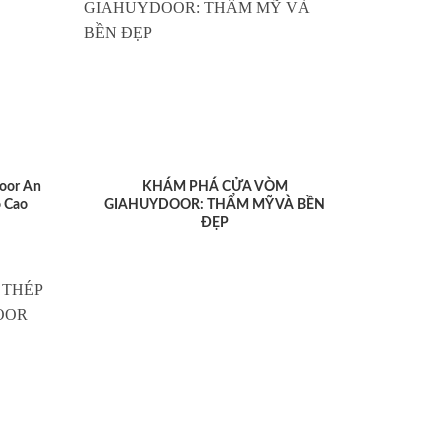
oor An
KHÁM PHÁ CỬA VÒM
 Cao
GIAHUYDOOR: THẨM MỸ VÀ BỀN
ĐẸP