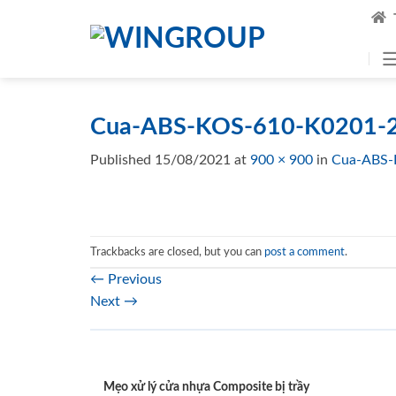
Skip
to
content
Cua-ABS-KOS-610-K0201-2
Published
15/08/2021
at
900 × 900
in
Cua-ABS-
Trackbacks are closed, but you can
post a comment
.
←
Previous
Next
→
Mẹo xử lý cửa nhựa Composite bị trầy