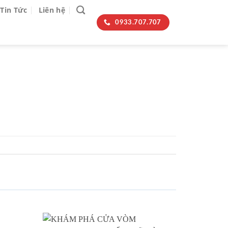
Tin Tức
Liên hệ
0933.707.707