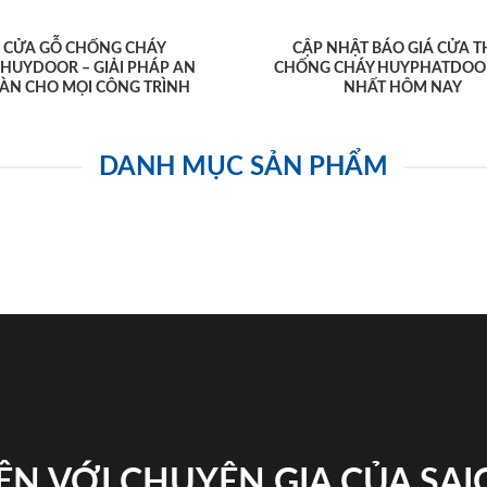
CỬA GỖ CHỐNG CHÁY
CẬP NHẬT BÁO GIÁ CỬA T
AHUYDOOR – GIẢI PHÁP AN
CHỐNG CHÁY HUYPHATDOO
ÀN CHO MỌI CÔNG TRÌNH
NHẤT HÔM NAY
DANH MỤC SẢN PHẨM
ỆN VỚI CHUYÊN GIA CỦA SA