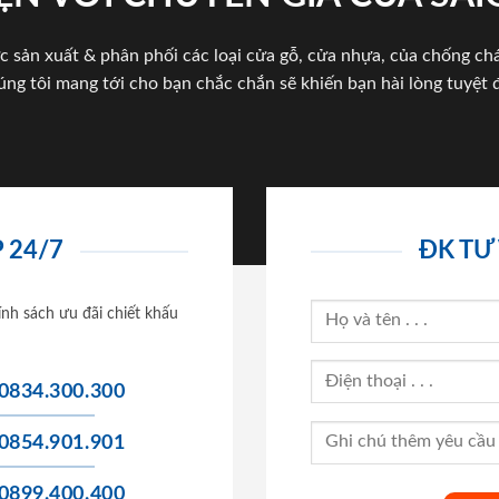
c sản xuất & phân phối các loại cửa gỗ, cửa nhựa, của chống c
úng tôi mang tới cho bạn chắc chắn sẽ khiến bạn hài lòng tuyệt đ
 24/7
ĐK TƯ
ính sách ưu đãi chiết khấu
0834.300.300
0854.901.901
0899.400.400