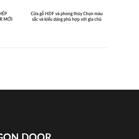
HÉP
Cửa gỗ HDF và phong thủy Chọn màu
R MỚI
sắc và kiểu dáng phù hợp với gia chủ
IGON DOOR