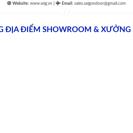
|
Website:
www.wig.vn
Email
:
sales.saigondoor@gmail.com
G ĐỊA ĐIỂM SHOWROOM & XƯỞNG 