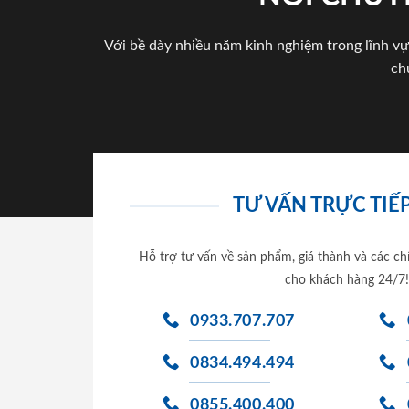
Với bề dày nhiều năm kinh nghiệm trong lĩnh vự
ch
TƯ VẤN TRỰC TIẾP
Hỗ trợ tư vấn về sản phẩm, giá thành và các ch
cho khách hàng 24/7!
0933.707.707
0834.494.494
0855.400.400