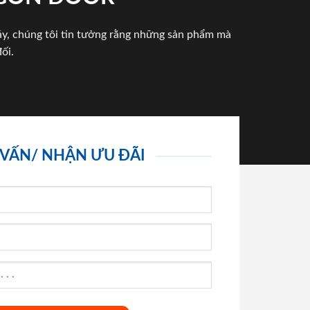
háy, chúng tôi tin tưởng rằng những sản phẩm mà
ối.
 VẤN/ NHẬN ƯU ĐÃI