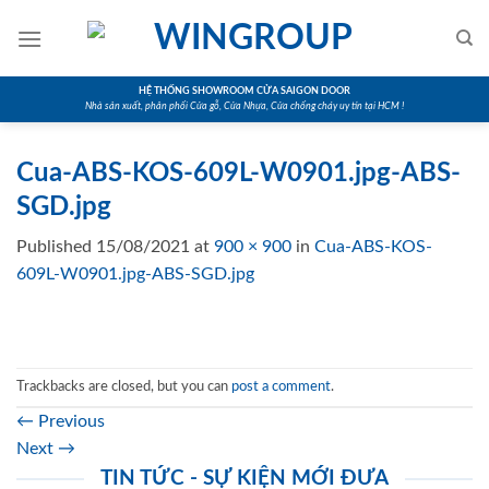
Skip
to
content
HỆ THỐNG SHOWROOM CỬA SAIGON DOOR
Nhà sản xuất, phân phối Cửa gỗ, Cửa Nhựa, Cửa chống cháy uy tín tại HCM !
Cua-ABS-KOS-609L-W0901.jpg-ABS-
SGD.jpg
Published
15/08/2021
at
900 × 900
in
Cua-ABS-KOS-
609L-W0901.jpg-ABS-SGD.jpg
Trackbacks are closed, but you can
post a comment
.
←
Previous
Next
→
TIN TỨC - SỰ KIỆN MỚI ĐƯA