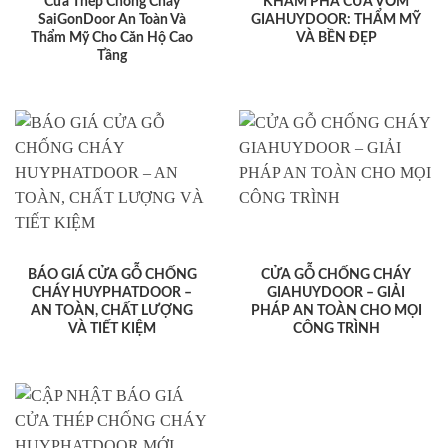
Cửa Thép Chống Cháy
KHÁM PHÁ CỬA VÒM
SaiGonDoor An Toàn Và
GIAHUYDOOR: THẨM MỸ
Thẩm Mỹ Cho Căn Hộ Cao
VÀ BỀN ĐẸP
Tầng
BÁO GIÁ CỬA GỖ CHỐNG
CỬA GỖ CHỐNG CHÁY
CHÁY HUYPHATDOOR –
GIAHUYDOOR – GIẢI
AN TOÀN, CHẤT LƯỢNG
PHÁP AN TOÀN CHO MỌI
VÀ TIẾT KIỆM
CÔNG TRÌNH