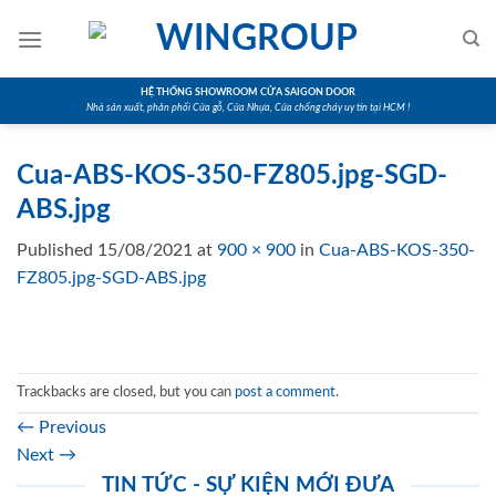
Skip
to
content
HỆ THỐNG SHOWROOM CỬA SAIGON DOOR
Nhà sản xuất, phân phối Cửa gỗ, Cửa Nhựa, Cửa chống cháy uy tín tại HCM !
Cua-ABS-KOS-350-FZ805.jpg-SGD-
ABS.jpg
Published
15/08/2021
at
900 × 900
in
Cua-ABS-KOS-350-
FZ805.jpg-SGD-ABS.jpg
Trackbacks are closed, but you can
post a comment
.
←
Previous
Next
→
TIN TỨC - SỰ KIỆN MỚI ĐƯA