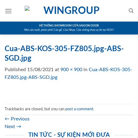
Skip
to
content
HỆ THỐNG SHOWROOM CỬA SAIGON DOOR
Nhà sản xuất, phân phối Cửa gỗ, Cửa Nhựa, Cửa chống cháy uy tín tại HCM !
Cua-ABS-KOS-305-FZ805.jpg-ABS-
SGD.jpg
Published
15/08/2021
at
900 × 900
in
Cua-ABS-KOS-305-
FZ805.jpg-ABS-SGD.jpg
Trackbacks are closed, but you can
post a comment
.
←
Previous
Next
→
TIN TỨC - SỰ KIỆN MỚI ĐƯA