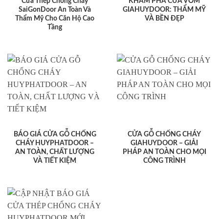
Cửa Thép Chống Cháy
KHÁM PHÁ CỬA VÒM
SaiGonDoor An Toàn Và
GIAHUYDOOR: THẨM MỸ
Thẩm Mỹ Cho Căn Hộ Cao
VÀ BỀN ĐẸP
Tầng
BÁO GIÁ CỬA GỖ CHỐNG
CỬA GỖ CHỐNG CHÁY
CHÁY HUYPHATDOOR –
GIAHUYDOOR – GIẢI
AN TOÀN, CHẤT LƯỢNG
PHÁP AN TOÀN CHO MỌI
VÀ TIẾT KIỆM
CÔNG TRÌNH