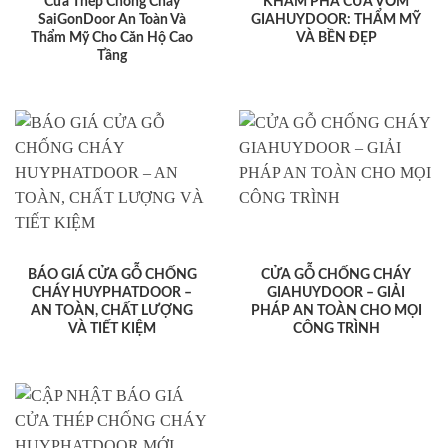
Cửa Thép Chống Cháy
KHÁM PHÁ CỬA VÒM
SaiGonDoor An Toàn Và
GIAHUYDOOR: THẨM MỸ
Thẩm Mỹ Cho Căn Hộ Cao
VÀ BỀN ĐẸP
Tầng
BÁO GIÁ CỬA GỖ CHỐNG
CỬA GỖ CHỐNG CHÁY
CHÁY HUYPHATDOOR –
GIAHUYDOOR – GIẢI
AN TOÀN, CHẤT LƯỢNG
PHÁP AN TOÀN CHO MỌI
VÀ TIẾT KIỆM
CÔNG TRÌNH