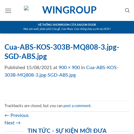
Skip
to
content
HỆ THỐNG SHOWROOM CỬA SAIGON DOOR
Nhà sản xuất, phân phối Cửa gỗ, Cửa Nhựa, Cửa chống cháy uy tín tại HCM !
Cua-ABS-KOS-303B-MQ808-3.jpg-
SGD-ABS.jpg
Published
15/08/2021
at
900 × 900
in
Cua-ABS-KOS-
303B-MQ808-3.jpg-SGD-ABS.jpg
Trackbacks are closed, but you can
post a comment
.
←
Previous
Next
→
TIN TỨC - SỰ KIỆN MỚI ĐƯA