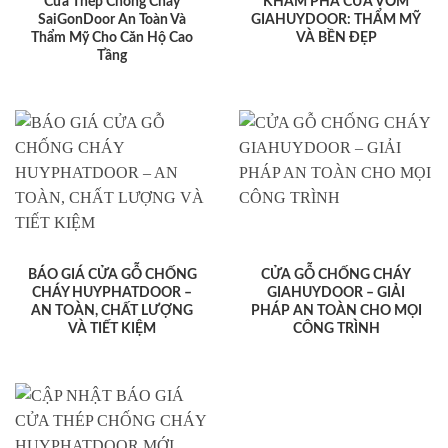
Cửa Thép Chống Cháy
KHÁM PHÁ CỬA VÒM
SaiGonDoor An Toàn Và
GIAHUYDOOR: THẨM MỸ
Thẩm Mỹ Cho Căn Hộ Cao
VÀ BỀN ĐẸP
Tầng
BÁO GIÁ CỬA GỖ CHỐNG
CỬA GỖ CHỐNG CHÁY
CHÁY HUYPHATDOOR –
GIAHUYDOOR – GIẢI
AN TOÀN, CHẤT LƯỢNG
PHÁP AN TOÀN CHO MỌI
VÀ TIẾT KIỆM
CÔNG TRÌNH