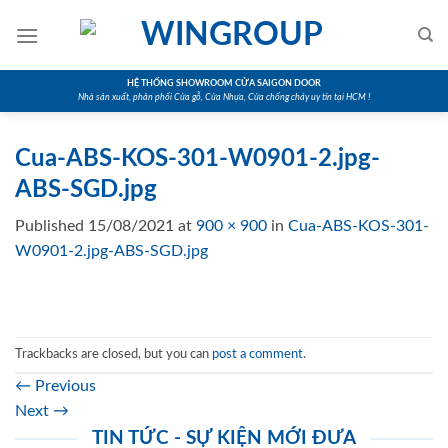
Skip
to
content
HỆ THỐNG SHOWROOM CỬA SAIGON DOOR
Nhà sản xuất, phân phối Cửa gỗ, Cửa Nhựa, Cửa chống cháy uy tín tại HCM !
Cua-ABS-KOS-301-W0901-2.jpg-
ABS-SGD.jpg
Published
15/08/2021
at
900 × 900
in
Cua-ABS-KOS-301-
W0901-2.jpg-ABS-SGD.jpg
Trackbacks are closed, but you can
post a comment
.
←
Previous
Next
→
TIN TỨC - SỰ KIỆN MỚI ĐƯA