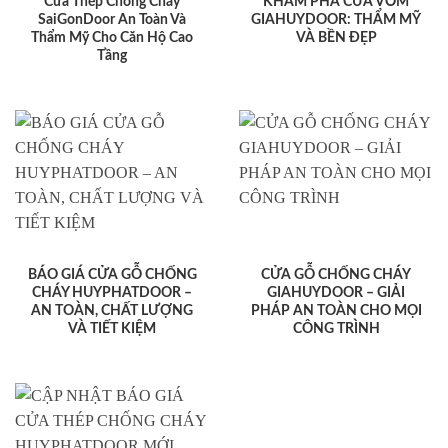
Cửa Thép Chống Cháy
KHÁM PHÁ CỬA VÒM
SaiGonDoor An Toàn Và
GIAHUYDOOR: THẨM MỸ
Thẩm Mỹ Cho Căn Hộ Cao
VÀ BỀN ĐẸP
Tầng
BÁO GIÁ CỬA GỖ CHỐNG
CỬA GỖ CHỐNG CHÁY
CHÁY HUYPHATDOOR –
GIAHUYDOOR – GIẢI
AN TOÀN, CHẤT LƯỢNG
PHÁP AN TOÀN CHO MỌI
VÀ TIẾT KIỆM
CÔNG TRÌNH