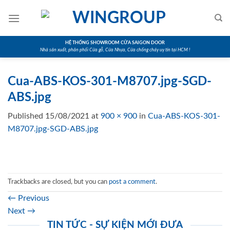
Skip
to
content
HỆ THỐNG SHOWROOM CỬA SAIGON DOOR
Nhà sản xuất, phân phối Cửa gỗ, Cửa Nhựa, Cửa chống cháy uy tín tại HCM !
Cua-ABS-KOS-301-M8707.jpg-SGD-
ABS.jpg
Published
15/08/2021
at
900 × 900
in
Cua-ABS-KOS-301-
M8707.jpg-SGD-ABS.jpg
Trackbacks are closed, but you can
post a comment
.
←
Previous
Next
→
TIN TỨC - SỰ KIỆN MỚI ĐƯA