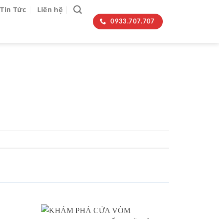
Tin Tức
Liên hệ
0933.707.707