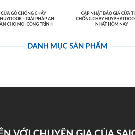
CỬA GỖ CHỐNG CHÁY
CẬP NHẬT BÁO GIÁ CỬA T
AHUYDOOR – GIẢI PHÁP AN
CHỐNG CHÁY HUYPHATDOO
ÀN CHO MỌI CÔNG TRÌNH
NHẤT HÔM NAY
DANH MỤC SẢN PHẨM
ỆN VỚI CHUYÊN GIA CỦA SA