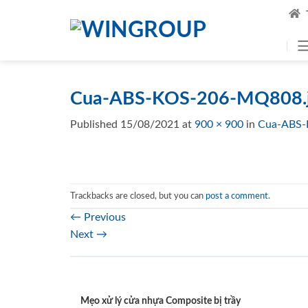
Skip
to
content
Cua-ABS-KOS-206-MQ808.j
Published
15/08/2021
at
900 × 900
in
Cua-ABS-
Trackbacks are closed, but you can
post a comment
.
←
Previous
Next
→
Mẹo xử lý cửa nhựa Composite bị trầy