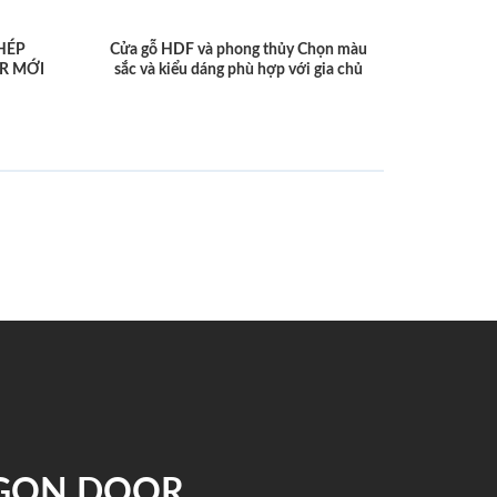
HÉP
Cửa gỗ HDF và phong thủy Chọn màu
R MỚI
sắc và kiểu dáng phù hợp với gia chủ
IGON DOOR