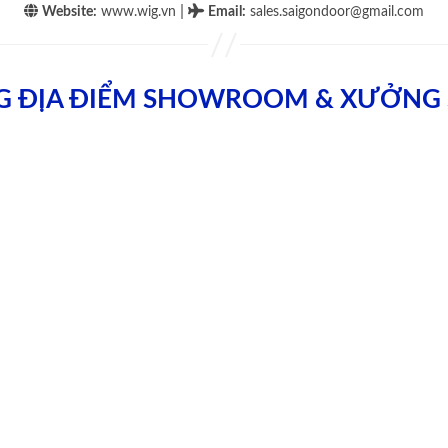
|
Website:
www.wig.vn
Email
:
sales.saigondoor@gmail.com
G ĐỊA ĐIỂM SHOWROOM & XƯỞNG 