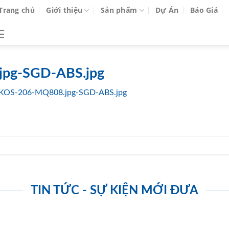
Trang chủ
Giới thiệu
Sản phẩm
Dự Án
Báo Giá
pg-SGD-ABS.jpg
KOS-206-MQ808.jpg-SGD-ABS.jpg
TIN TỨC - SỰ KIỆN MỚI ĐƯA