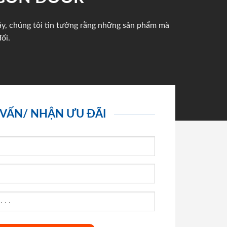
háy, chúng tôi tin tưởng rằng những sản phẩm mà
ối.
 VẤN/ NHẬN ƯU ĐÃI