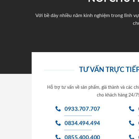
Với bề dày nhiều năm kinh nghiệm trong lĩnh vự
ch
TƯ VẤN TRỰC TIẾP
Hỗ trợ tư vấn về sản phẩm, giá thành và các ch
cho khách hàng 24/7!
0933.707.707
0834.494.494
0855.400.400