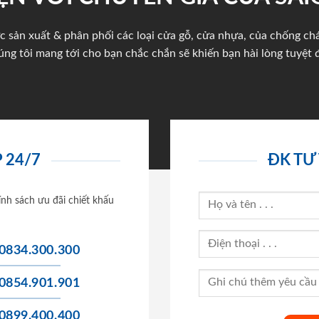
c sản xuất & phân phối các loại cửa gỗ, cửa nhựa, của chống c
úng tôi mang tới cho bạn chắc chắn sẽ khiến bạn hài lòng tuyệt đ
 24/7
ĐK TƯ
ính sách ưu đãi chiết khấu
0834.300.300
0854.901.901
0899.400.400