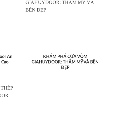
oor An
KHÁM PHÁ CỬA VÒM
 Cao
GIAHUYDOOR: THẨM MỸ VÀ BỀN
ĐẸP