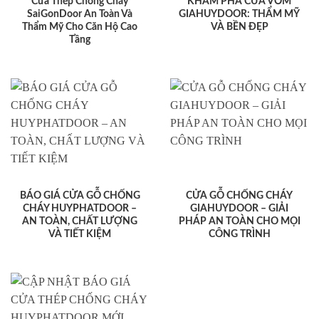
Cửa Thép Chống Cháy
KHÁM PHÁ CỬA VÒM
SaiGonDoor An Toàn Và
GIAHUYDOOR: THẨM MỸ
Thẩm Mỹ Cho Căn Hộ Cao
VÀ BỀN ĐẸP
Tầng
BÁO GIÁ CỬA GỖ CHỐNG
CỬA GỖ CHỐNG CHÁY
CHÁY HUYPHATDOOR –
GIAHUYDOOR – GIẢI
AN TOÀN, CHẤT LƯỢNG
PHÁP AN TOÀN CHO MỌI
VÀ TIẾT KIỆM
CÔNG TRÌNH