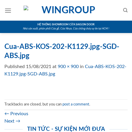
Skip
to
content
HỆ THỐNG SHOWROOM CỬA SAIGON DOOR
Nhà sản xuất, phân phối Cửa gỗ, Cửa Nhựa, Cửa chống cháy uy tín tại HCM !
Cua-ABS-KOS-202-K1129.jpg-SGD-
ABS.jpg
Published
15/08/2021
at
900 × 900
in
Cua-ABS-KOS-202-
K1129.jpg-SGD-ABS.jpg
Trackbacks are closed, but you can
post a comment
.
←
Previous
Next
→
TIN TỨC - SỰ KIỆN MỚI ĐƯA