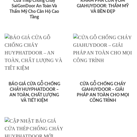
Cửa Thép Chống Cháy
KHÁM PHÁ CỬA VÒM
SaiGonDoor An Toàn Và
GIAHUYDOOR: THẨM MỸ
Thẩm Mỹ Cho Căn Hộ Cao
VÀ BỀN ĐẸP
Tầng
BÁO GIÁ CỬA GỖ CHỐNG
CỬA GỖ CHỐNG CHÁY
CHÁY HUYPHATDOOR –
GIAHUYDOOR – GIẢI
AN TOÀN, CHẤT LƯỢNG
PHÁP AN TOÀN CHO MỌI
VÀ TIẾT KIỆM
CÔNG TRÌNH