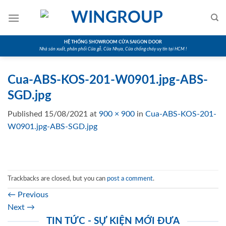
Skip
to
content
HỆ THỐNG SHOWROOM CỬA SAIGON DOOR
Nhà sản xuất, phân phối Cửa gỗ, Cửa Nhựa, Cửa chống cháy uy tín tại HCM !
Cua-ABS-KOS-201-W0901.jpg-ABS-
SGD.jpg
Published
15/08/2021
at
900 × 900
in
Cua-ABS-KOS-201-
W0901.jpg-ABS-SGD.jpg
Trackbacks are closed, but you can
post a comment
.
←
Previous
Next
→
TIN TỨC - SỰ KIỆN MỚI ĐƯA