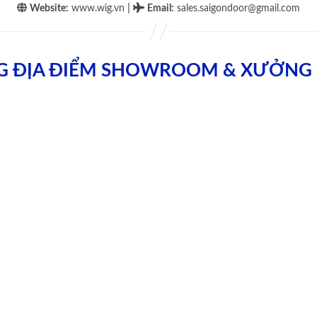
|
Website:
www.wig.vn
Email
:
sales.saigondoor@gmail.com
G ĐỊA ĐIỂM SHOWROOM & XƯỞNG 