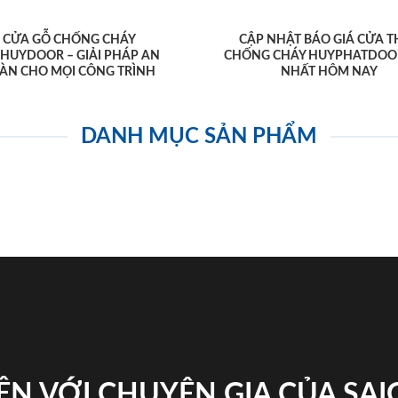
CỬA GỖ CHỐNG CHÁY
CẬP NHẬT BÁO GIÁ CỬA T
AHUYDOOR – GIẢI PHÁP AN
CHỐNG CHÁY HUYPHATDOO
ÀN CHO MỌI CÔNG TRÌNH
NHẤT HÔM NAY
DANH MỤC SẢN PHẨM
ỆN VỚI CHUYÊN GIA CỦA SA