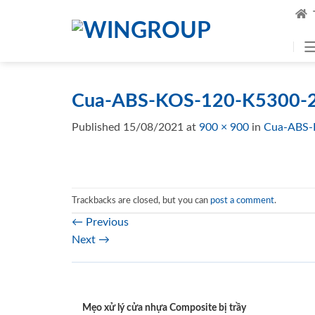
Skip
to
content
Cua-ABS-KOS-120-K5300-2.
Published
15/08/2021
at
900 × 900
in
Cua-ABS-
Trackbacks are closed, but you can
post a comment
.
←
Previous
Next
→
Mẹo xử lý cửa nhựa Composite bị trầy