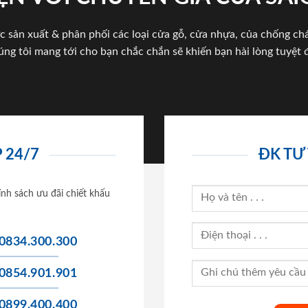
c sản xuất & phân phối các loại cửa gỗ, cửa nhựa, của chống c
úng tôi mang tới cho bạn chắc chắn sẽ khiến bạn hài lòng tuyệt đ
 24/7
ĐK TƯ
ính sách ưu đãi chiết khấu
0834.300.300
0854.901.901
0899.400.400