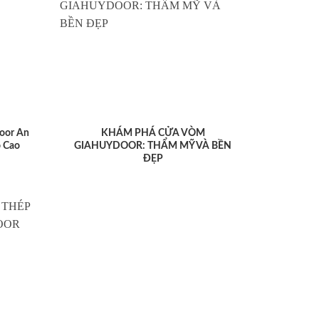
oor An
KHÁM PHÁ CỬA VÒM
 Cao
GIAHUYDOOR: THẨM MỸ VÀ BỀN
ĐẸP