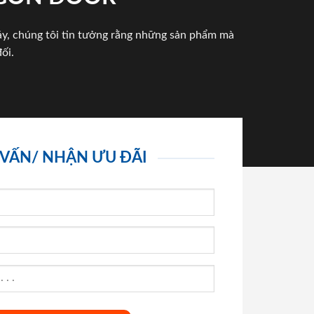
háy, chúng tôi tin tưởng rằng những sản phẩm mà
ối.
 VẤN/ NHẬN ƯU ĐÃI