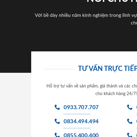
Với bề dày nhiều năm kinh nghiệm trong lĩnh vự
ch
TƯ VẤN TRỰC TIẾP
Hỗ trợ tư vấn về sản phẩm, giá thành và các ch
cho khách hàng 24/7!
0933.707.707
0834.494.494
0855.400.400