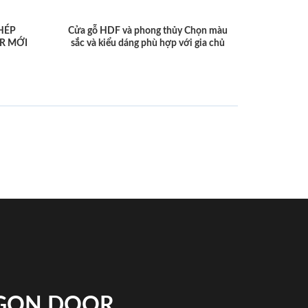
HÉP
Cửa gỗ HDF và phong thủy Chọn màu
R MỚI
sắc và kiểu dáng phù hợp với gia chủ
IGON DOOR