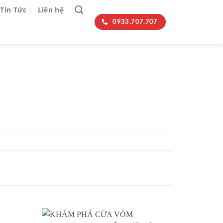
Tin Tức
Liên hệ
0933.707.707