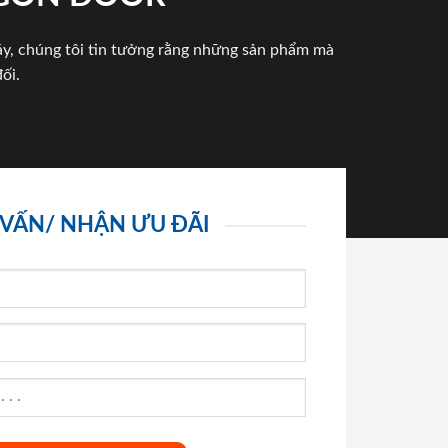
háy, chúng tôi tin tưởng rằng những sản phẩm mà
ối.
 VẤN/ NHẬN ƯU ĐÃI