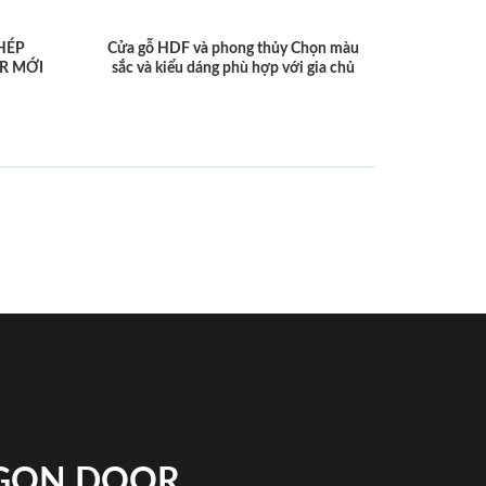
HÉP
Cửa gỗ HDF và phong thủy Chọn màu
R MỚI
sắc và kiểu dáng phù hợp với gia chủ
IGON DOOR