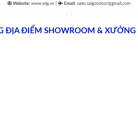
|
Website:
www.wig.vn
Email
:
sales.saigondoor@gmail.com
G ĐỊA ĐIỂM SHOWROOM & XƯỞNG 