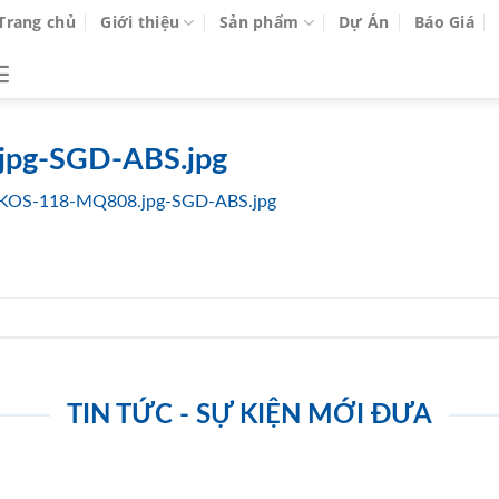
Trang chủ
Giới thiệu
Sản phẩm
Dự Án
Báo Giá
pg-SGD-ABS.jpg
KOS-118-MQ808.jpg-SGD-ABS.jpg
TIN TỨC - SỰ KIỆN MỚI ĐƯA