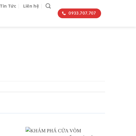
Tin Tức
Liên hệ
0933.707.707