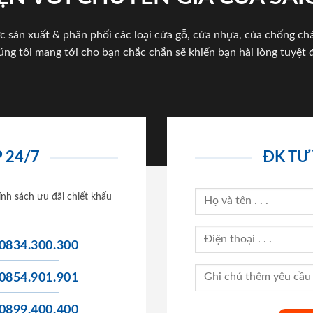
c sản xuất & phân phối các loại cửa gỗ, cửa nhựa, của chống c
úng tôi mang tới cho bạn chắc chắn sẽ khiến bạn hài lòng tuyệt đ
 24/7
ĐK TƯ
ính sách ưu đãi chiết khấu
0834.300.300
0854.901.901
0899.400.400