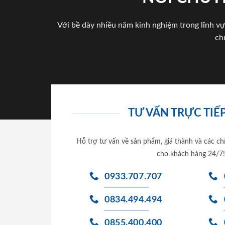
Với bề dày nhiều năm kinh nghiệm trong lĩnh vự
ch
TƯ VẤN TRỰC TIẾP
Hỗ trợ tư vấn về sản phẩm, giá thành và các ch
cho khách hàng 24/7!
0933.707.707
0834.494.494
0855.400.400