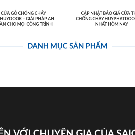
CỬA GỖ CHỐNG CHÁY
CẬP NHẬT BÁO GIÁ CỬA T
AHUYDOOR – GIẢI PHÁP AN
CHỐNG CHÁY HUYPHATDOO
ÀN CHO MỌI CÔNG TRÌNH
NHẤT HÔM NAY
DANH MỤC SẢN PHẨM
ỆN VỚI CHUYÊN GIA CỦA SA