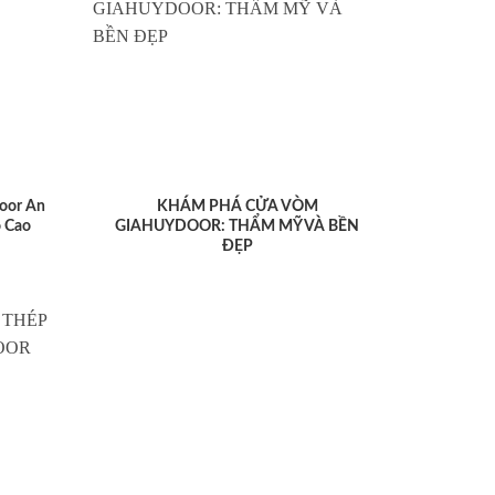
oor An
KHÁM PHÁ CỬA VÒM
 Cao
GIAHUYDOOR: THẨM MỸ VÀ BỀN
ĐẸP