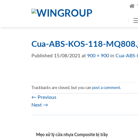
Skip
to
content
Cua-ABS-KOS-118-MQ808.j
Published
15/08/2021
at
900 × 900
in
Cua-ABS-
Trackbacks are closed, but you can
post a comment
.
←
Previous
Next
→
Mẹo xử lý cửa nhựa Composite bị trầy