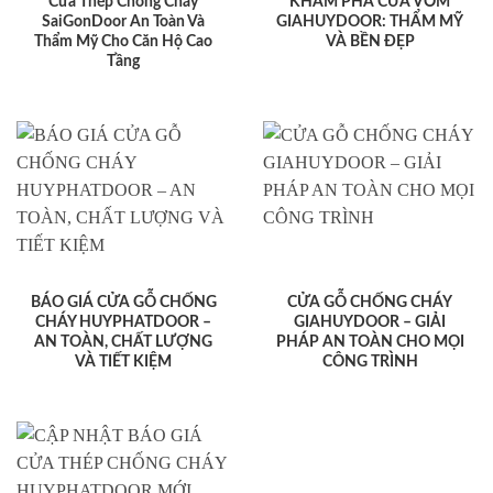
Cửa Thép Chống Cháy
KHÁM PHÁ CỬA VÒM
SaiGonDoor An Toàn Và
GIAHUYDOOR: THẨM MỸ
Thẩm Mỹ Cho Căn Hộ Cao
VÀ BỀN ĐẸP
Tầng
BÁO GIÁ CỬA GỖ CHỐNG
CỬA GỖ CHỐNG CHÁY
CHÁY HUYPHATDOOR –
GIAHUYDOOR – GIẢI
AN TOÀN, CHẤT LƯỢNG
PHÁP AN TOÀN CHO MỌI
VÀ TIẾT KIỆM
CÔNG TRÌNH