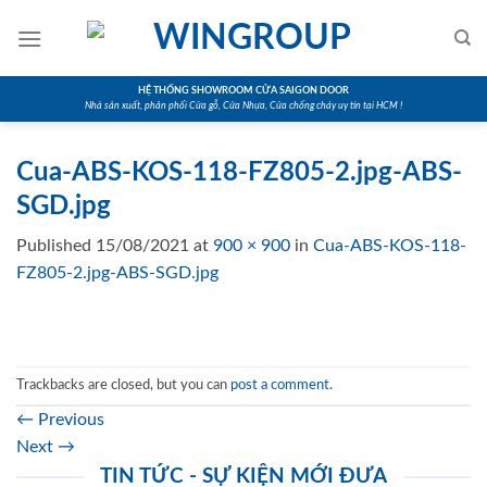
Skip
to
content
HỆ THỐNG SHOWROOM CỬA SAIGON DOOR
Nhà sản xuất, phân phối Cửa gỗ, Cửa Nhựa, Cửa chống cháy uy tín tại HCM !
Cua-ABS-KOS-118-FZ805-2.jpg-ABS-
SGD.jpg
Published
15/08/2021
at
900 × 900
in
Cua-ABS-KOS-118-
FZ805-2.jpg-ABS-SGD.jpg
Trackbacks are closed, but you can
post a comment
.
←
Previous
Next
→
TIN TỨC - SỰ KIỆN MỚI ĐƯA