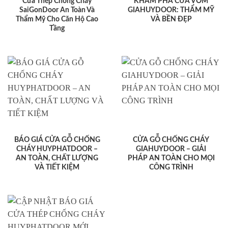
Cửa Thép Chống Cháy
KHÁM PHÁ CỬA VÒM
SaiGonDoor An Toàn Và
GIAHUYDOOR: THẨM MỸ
Thẩm Mỹ Cho Căn Hộ Cao
VÀ BỀN ĐẸP
Tầng
BÁO GIÁ CỬA GỖ CHỐNG
CỬA GỖ CHỐNG CHÁY
CHÁY HUYPHATDOOR –
GIAHUYDOOR – GIẢI
AN TOÀN, CHẤT LƯỢNG
PHÁP AN TOÀN CHO MỌI
VÀ TIẾT KIỆM
CÔNG TRÌNH