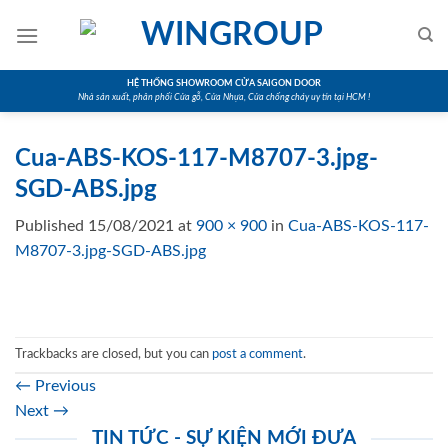
Skip
to
content
HỆ THỐNG SHOWROOM CỬA SAIGON DOOR
Nhà sản xuất, phân phối Cửa gỗ, Cửa Nhựa, Cửa chống cháy uy tín tại HCM !
Cua-ABS-KOS-117-M8707-3.jpg-
SGD-ABS.jpg
Published
15/08/2021
at
900 × 900
in
Cua-ABS-KOS-117-
M8707-3.jpg-SGD-ABS.jpg
Trackbacks are closed, but you can
post a comment
.
←
Previous
Next
→
TIN TỨC - SỰ KIỆN MỚI ĐƯA