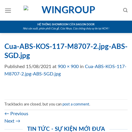
Skip
to
content
HỆ THỐNG SHOWROOM CỬA SAIGON DOOR
Nhà sản xuất, phân phối Cửa gỗ, Cửa Nhựa, Cửa chống cháy uy tín tại HCM !
Cua-ABS-KOS-117-M8707-2.jpg-ABS-
SGD.jpg
Published
15/08/2021
at
900 × 900
in
Cua-ABS-KOS-117-
M8707-2.jpg-ABS-SGD.jpg
Trackbacks are closed, but you can
post a comment
.
←
Previous
Next
→
TIN TỨC - SỰ KIỆN MỚI ĐƯA