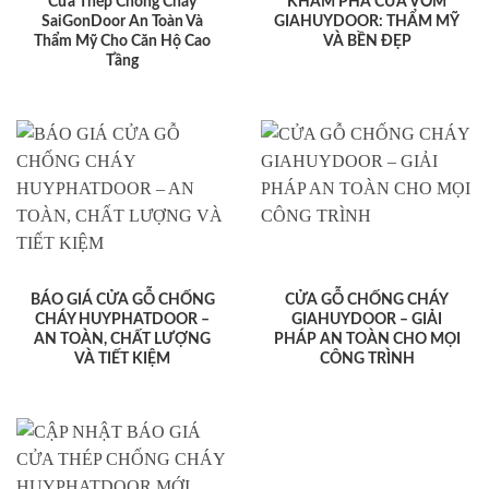
Cửa Thép Chống Cháy
KHÁM PHÁ CỬA VÒM
SaiGonDoor An Toàn Và
GIAHUYDOOR: THẨM MỸ
Thẩm Mỹ Cho Căn Hộ Cao
VÀ BỀN ĐẸP
Tầng
BÁO GIÁ CỬA GỖ CHỐNG
CỬA GỖ CHỐNG CHÁY
CHÁY HUYPHATDOOR –
GIAHUYDOOR – GIẢI
AN TOÀN, CHẤT LƯỢNG
PHÁP AN TOÀN CHO MỌI
VÀ TIẾT KIỆM
CÔNG TRÌNH