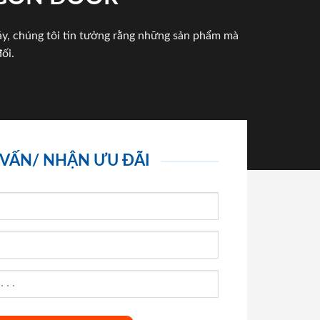
háy, chúng tôi tin tưởng rằng những sản phẩm mà
ối.
 VẤN/ NHẬN ƯU ĐÃI