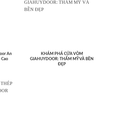
oor An
KHÁM PHÁ CỬA VÒM
 Cao
GIAHUYDOOR: THẨM MỸ VÀ BỀN
ĐẸP