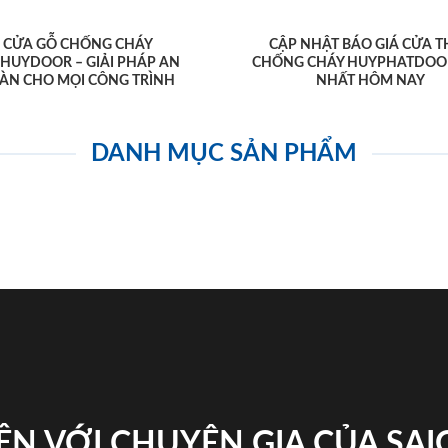
CỬA GỖ CHỐNG CHÁY
CẬP NHẬT BÁO GIÁ CỬA T
AHUYDOOR – GIẢI PHÁP AN
CHỐNG CHÁY HUYPHATDOO
ÀN CHO MỌI CÔNG TRÌNH
NHẤT HÔM NAY
DANH MỤC SẢN PHẨM
ỆN VỚI CHUYÊN GIA CỦA SA