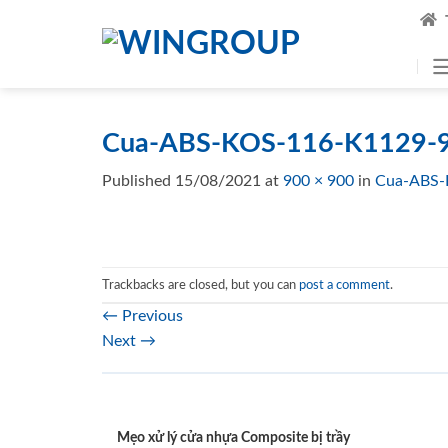
Skip
to
content
Cua-ABS-KOS-116-K1129-9
Published
15/08/2021
at
900 × 900
in
Cua-ABS-
Trackbacks are closed, but you can
post a comment
.
←
Previous
Next
→
Mẹo xử lý cửa nhựa Composite bị trầy