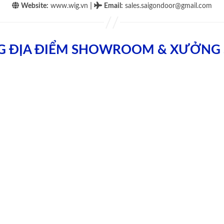
|
Website:
www.wig.vn
Email
:
sales.saigondoor@gmail.com
G ĐỊA ĐIỂM SHOWROOM & XƯỞNG 