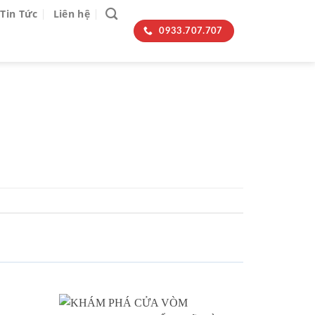
Tin Tức
Liên hệ
0933.707.707