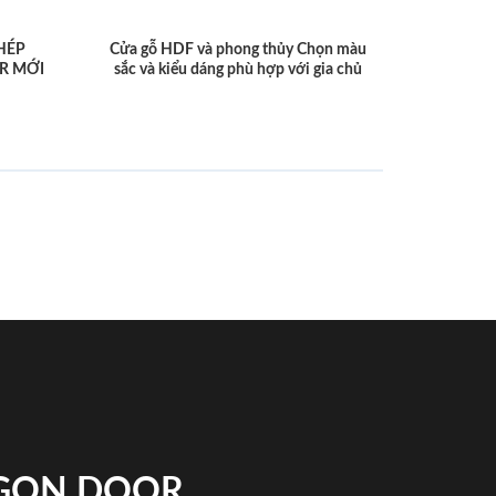
HÉP
Cửa gỗ HDF và phong thủy Chọn màu
R MỚI
sắc và kiểu dáng phù hợp với gia chủ
IGON DOOR