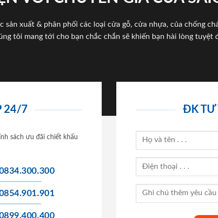
c sản xuất & phân phối các loại cửa gỗ, cửa nhựa, của chống c
úng tôi mang tới cho bạn chắc chắn sẽ khiến bạn hài lòng tuyệt đ
 24/7
ĐK TƯ
ính sách ưu đãi chiết khấu
0834.300.300
0854.901.901
0899.400.400