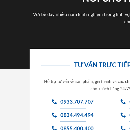
Với bề dày nhiều năm kinh nghiệm trong lĩnh vự
ch
TƯ VẤN TRỰC TIẾP
Hỗ trợ tư vấn về sản phẩm, giá thành và các ch
cho khách hàng 24/7!
0933.707.707
0834.494.494
0855.400.400