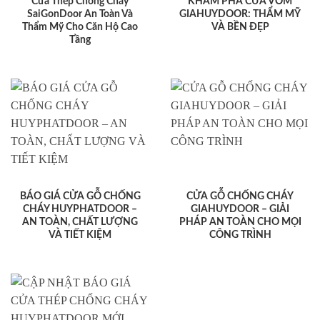
Cửa Thép Chống Cháy
KHÁM PHÁ CỬA VÒM
SaiGonDoor An Toàn Và
GIAHUYDOOR: THẨM MỸ
Thẩm Mỹ Cho Căn Hộ Cao
VÀ BỀN ĐẸP
Tầng
BÁO GIÁ CỬA GỖ CHỐNG
CỬA GỖ CHỐNG CHÁY
CHÁY HUYPHATDOOR –
GIAHUYDOOR – GIẢI
AN TOÀN, CHẤT LƯỢNG
PHÁP AN TOÀN CHO MỌI
VÀ TIẾT KIỆM
CÔNG TRÌNH