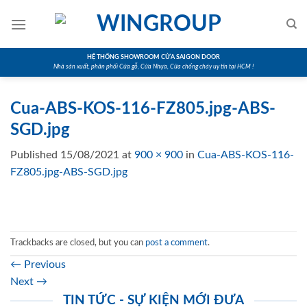
Skip
to
content
HỆ THỐNG SHOWROOM CỬA SAIGON DOOR
Nhà sản xuất, phân phối Cửa gỗ, Cửa Nhựa, Cửa chống cháy uy tín tại HCM !
Cua-ABS-KOS-116-FZ805.jpg-ABS-
SGD.jpg
Published
15/08/2021
at
900 × 900
in
Cua-ABS-KOS-116-
FZ805.jpg-ABS-SGD.jpg
Trackbacks are closed, but you can
post a comment
.
←
Previous
Next
→
TIN TỨC - SỰ KIỆN MỚI ĐƯA