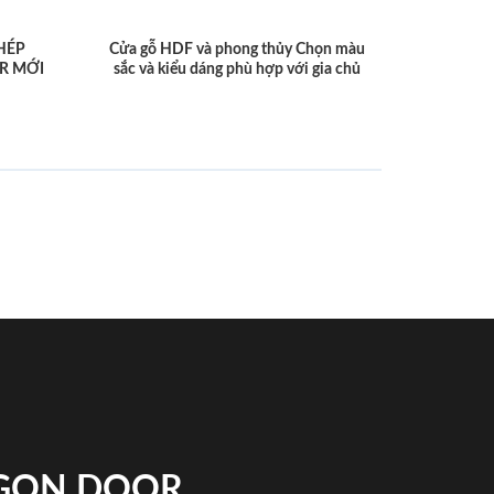
HÉP
Cửa gỗ HDF và phong thủy Chọn màu
R MỚI
sắc và kiểu dáng phù hợp với gia chủ
IGON DOOR