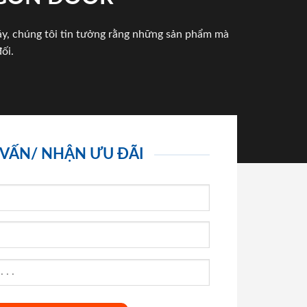
háy, chúng tôi tin tưởng rằng những sản phẩm mà
ối.
 VẤN/ NHẬN ƯU ĐÃI