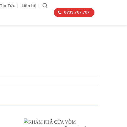
Tin Tức
Liên hệ
0933.707.707