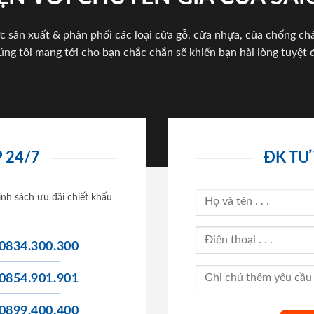
c sản xuất & phân phối các loại cửa gỗ, cửa nhựa, của chống c
úng tôi mang tới cho bạn chắc chắn sẽ khiến bạn hài lòng tuyệt đ
 24/7
ĐK TƯ
ính sách ưu đãi chiết khấu
0834.300.300
0854.901.901
0899.400.400