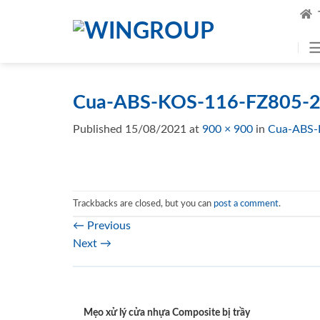
Skip
to
content
Cua-ABS-KOS-116-FZ805-2.
Published
15/08/2021
at
900 × 900
in
Cua-ABS-
Trackbacks are closed, but you can
post a comment
.
←
Previous
Next
→
Mẹo xử lý cửa nhựa Composite bị trầy