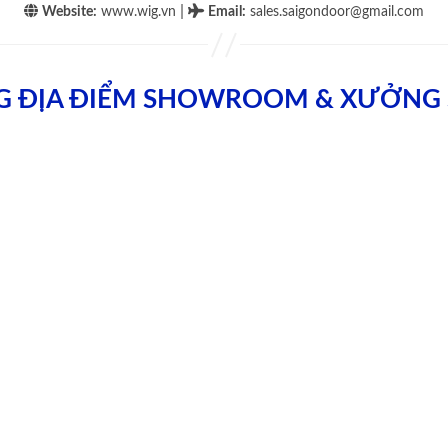
|
Website:
www.wig.vn
Email
:
sales.saigondoor@gmail.com
G ĐỊA ĐIỂM SHOWROOM & XƯỞNG 