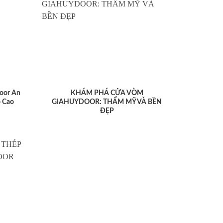
oor An
KHÁM PHÁ CỬA VÒM
 Cao
GIAHUYDOOR: THẨM MỸ VÀ BỀN
ĐẸP