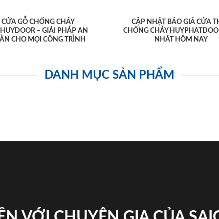
CỬA GỖ CHỐNG CHÁY
CẬP NHẬT BÁO GIÁ CỬA T
AHUYDOOR – GIẢI PHÁP AN
CHỐNG CHÁY HUYPHATDOO
ÀN CHO MỌI CÔNG TRÌNH
NHẤT HÔM NAY
DANH MỤC SẢN PHẨM
ỆN VỚI CHUYÊN GIA CỦA SA