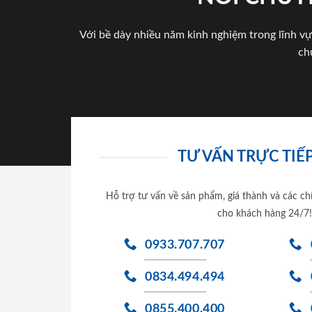
Với bề dày nhiều năm kinh nghiệm trong lĩnh vự
ch
TƯ VẤN TRỰC TIẾP
Hỗ trợ tư vấn về sản phẩm, giá thành và các ch
cho khách hàng 24/7!
0933.707.707
0834.494.494
0855.400.400