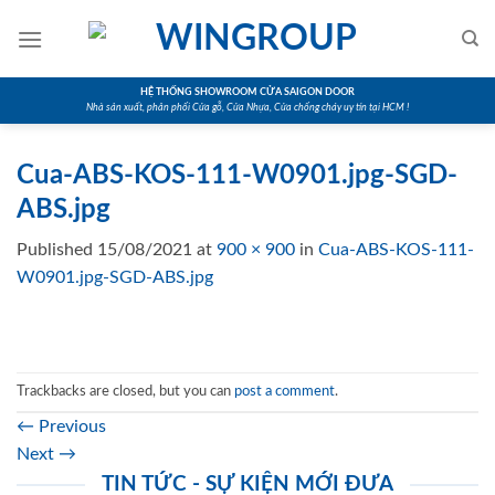
Skip
to
content
HỆ THỐNG SHOWROOM CỬA SAIGON DOOR
Nhà sản xuất, phân phối Cửa gỗ, Cửa Nhựa, Cửa chống cháy uy tín tại HCM !
Cua-ABS-KOS-111-W0901.jpg-SGD-
ABS.jpg
Published
15/08/2021
at
900 × 900
in
Cua-ABS-KOS-111-
W0901.jpg-SGD-ABS.jpg
Trackbacks are closed, but you can
post a comment
.
←
Previous
Next
→
TIN TỨC - SỰ KIỆN MỚI ĐƯA