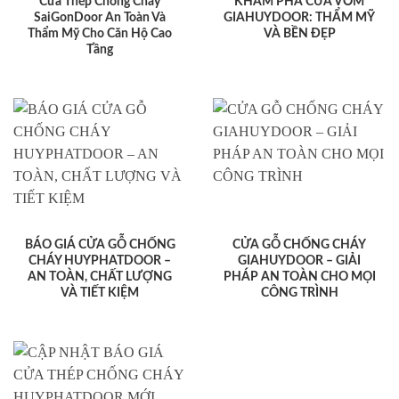
Cửa Thép Chống Cháy
KHÁM PHÁ CỬA VÒM
SaiGonDoor An Toàn Và
GIAHUYDOOR: THẨM MỸ
Thẩm Mỹ Cho Căn Hộ Cao
VÀ BỀN ĐẸP
Tầng
BÁO GIÁ CỬA GỖ CHỐNG
CỬA GỖ CHỐNG CHÁY
CHÁY HUYPHATDOOR –
GIAHUYDOOR – GIẢI
AN TOÀN, CHẤT LƯỢNG
PHÁP AN TOÀN CHO MỌI
VÀ TIẾT KIỆM
CÔNG TRÌNH