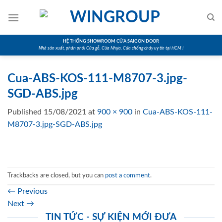
Skip
to
content
HỆ THỐNG SHOWROOM CỬA SAIGON DOOR
Nhà sản xuất, phân phối Cửa gỗ, Cửa Nhựa, Cửa chống cháy uy tín tại HCM !
Cua-ABS-KOS-111-M8707-3.jpg-
SGD-ABS.jpg
Published
15/08/2021
at
900 × 900
in
Cua-ABS-KOS-111-
M8707-3.jpg-SGD-ABS.jpg
Trackbacks are closed, but you can
post a comment
.
←
Previous
Next
→
TIN TỨC - SỰ KIỆN MỚI ĐƯA