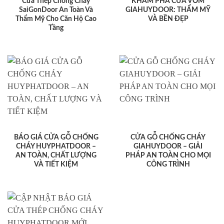
Cửa Thép Chống Cháy
KHÁM PHÁ CỬA VÒM
SaiGonDoor An Toàn Và
GIAHUYDOOR: THẨM MỸ
Thẩm Mỹ Cho Căn Hộ Cao
VÀ BỀN ĐẸP
Tầng
BÁO GIÁ CỬA GỖ CHỐNG
CỬA GỖ CHỐNG CHÁY
CHÁY HUYPHATDOOR –
GIAHUYDOOR – GIẢI
AN TOÀN, CHẤT LƯỢNG
PHÁP AN TOÀN CHO MỌI
VÀ TIẾT KIỆM
CÔNG TRÌNH