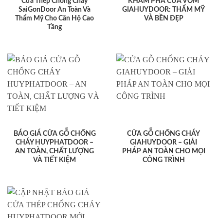
Cửa Thép Chống Cháy
KHÁM PHÁ CỬA VÒM
SaiGonDoor An Toàn Và
GIAHUYDOOR: THẨM MỸ
Thẩm Mỹ Cho Căn Hộ Cao
VÀ BỀN ĐẸP
Tầng
BÁO GIÁ CỬA GỖ CHỐNG
CỬA GỖ CHỐNG CHÁY
CHÁY HUYPHATDOOR –
GIAHUYDOOR – GIẢI
AN TOÀN, CHẤT LƯỢNG
PHÁP AN TOÀN CHO MỌI
VÀ TIẾT KIỆM
CÔNG TRÌNH