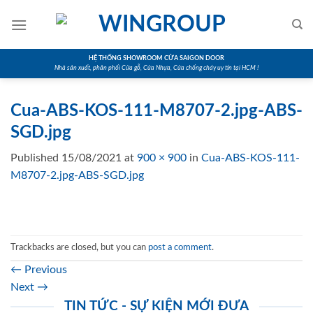
Skip
to
content
HỆ THỐNG SHOWROOM CỬA SAIGON DOOR
Nhà sản xuất, phân phối Cửa gỗ, Cửa Nhựa, Cửa chống cháy uy tín tại HCM !
Cua-ABS-KOS-111-M8707-2.jpg-ABS-
SGD.jpg
Published
15/08/2021
at
900 × 900
in
Cua-ABS-KOS-111-
M8707-2.jpg-ABS-SGD.jpg
Trackbacks are closed, but you can
post a comment
.
←
Previous
Next
→
TIN TỨC - SỰ KIỆN MỚI ĐƯA