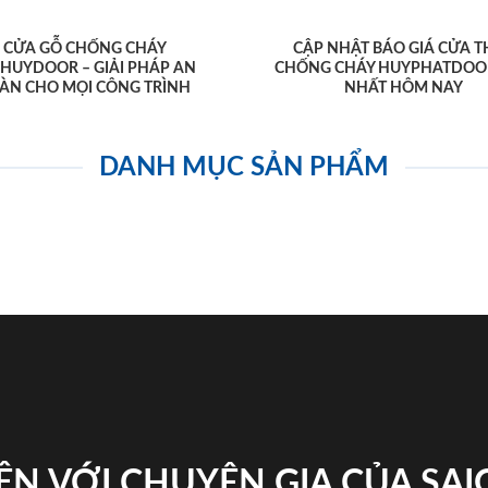
CỬA GỖ CHỐNG CHÁY
CẬP NHẬT BÁO GIÁ CỬA T
AHUYDOOR – GIẢI PHÁP AN
CHỐNG CHÁY HUYPHATDOO
ÀN CHO MỌI CÔNG TRÌNH
NHẤT HÔM NAY
DANH MỤC SẢN PHẨM
ỆN VỚI CHUYÊN GIA CỦA SA