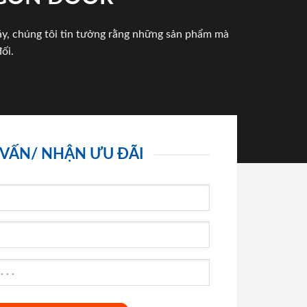
háy, chúng tôi tin tưởng rằng những sản phẩm mà
ối.
 VẤN/ NHẬN ƯU ĐÃI