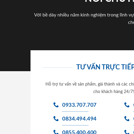
Với bề dày nhiều năm kinh nghiệm trong lĩnh vự
ch
TƯ VẤN TRỰC TIẾP
Hỗ trợ tư vấn về sản phẩm, giá thành và các ch
cho khách hàng 24/7!
0933.707.707
0834.494.494
0855.400.400