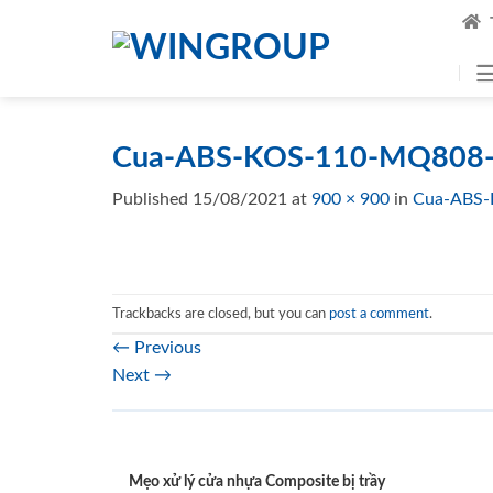
Skip
to
content
Cua-ABS-KOS-110-MQ808-3
Published
15/08/2021
at
900 × 900
in
Cua-ABS-
Trackbacks are closed, but you can
post a comment
.
←
Previous
Next
→
Mẹo xử lý cửa nhựa Composite bị trầy