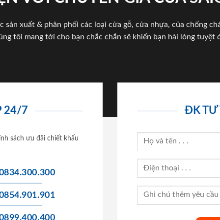
c sản xuất & phân phối các loại cửa gỗ, cửa nhựa, của chống c
úng tôi mang tới cho bạn chắc chắn sẽ khiến bạn hài lòng tuyệt đ
 24/7
ĐK TƯ
ính sách ưu đãi chiết khấu
0834.300.300
0854.901.901
0899.400.400