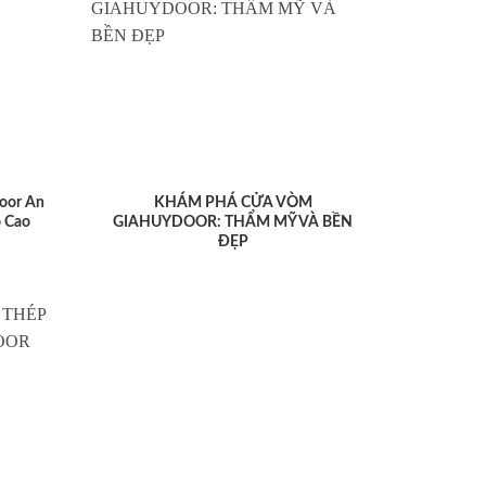
oor An
KHÁM PHÁ CỬA VÒM
 Cao
GIAHUYDOOR: THẨM MỸ VÀ BỀN
ĐẸP