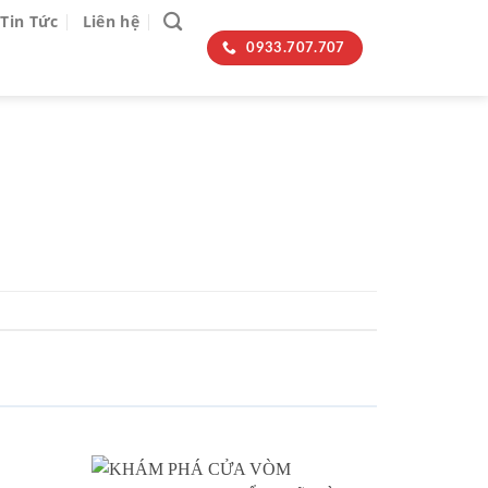
Tin Tức
Liên hệ
0933.707.707