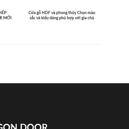
HÉP
Cửa gỗ HDF và phong thủy Chọn màu
R MỚI
sắc và kiểu dáng phù hợp với gia chủ
IGON DOOR