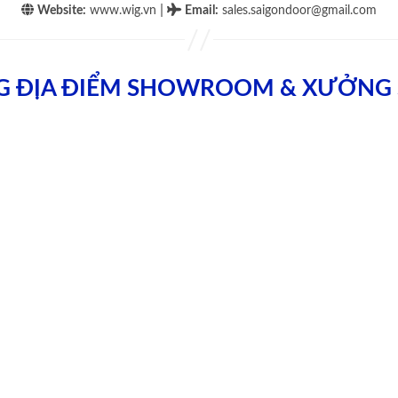
|
Website:
www.wig.vn
Email
:
sales.saigondoor@gmail.com
G ĐỊA ĐIỂM SHOWROOM & XƯỞNG 