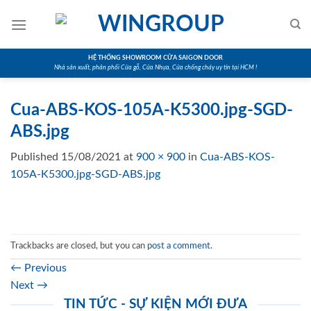
Skip
to
content
HỆ THỐNG SHOWROOM CỬA SAIGON DOOR
Nhà sản xuất, phân phối Cửa gỗ, Cửa Nhựa, Cửa chống cháy uy tín tại HCM !
Cua-ABS-KOS-105A-K5300.jpg-SGD-
ABS.jpg
Published
15/08/2021
at
900 × 900
in
Cua-ABS-KOS-
105A-K5300.jpg-SGD-ABS.jpg
Trackbacks are closed, but you can
post a comment
.
←
Previous
Next
→
TIN TỨC - SỰ KIỆN MỚI ĐƯA