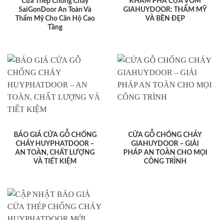
Cửa Thép Chống Cháy
KHÁM PHÁ CỬA VÒM
SaiGonDoor An Toàn Và
GIAHUYDOOR: THẨM MỸ
Thẩm Mỹ Cho Căn Hộ Cao
VÀ BỀN ĐẸP
Tầng
BÁO GIÁ CỬA GỖ CHỐNG
CỬA GỖ CHỐNG CHÁY
CHÁY HUYPHATDOOR –
GIAHUYDOOR – GIẢI
AN TOÀN, CHẤT LƯỢNG
PHÁP AN TOÀN CHO MỌI
VÀ TIẾT KIỆM
CÔNG TRÌNH