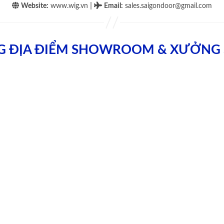
|
Website:
www.wig.vn
Email
:
sales.saigondoor@gmail.com
G ĐỊA ĐIỂM SHOWROOM & XƯỞNG 