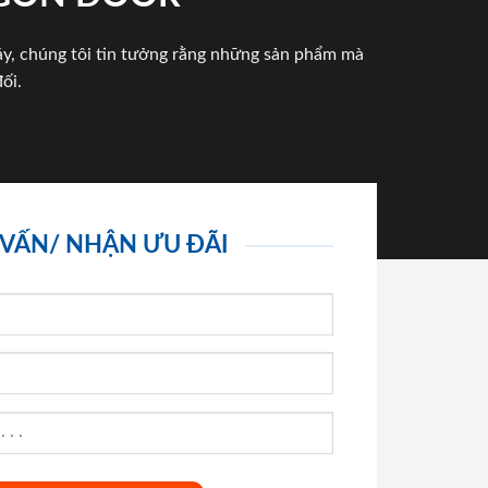
háy, chúng tôi tin tưởng rằng những sản phẩm mà
ối.
 VẤN/ NHẬN ƯU ĐÃI