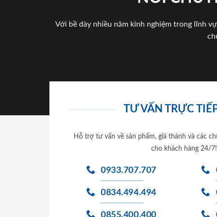
Với bề dày nhiều năm kinh nghiệm trong lĩnh vự
ch
TƯ VẤN TRỰC TIẾP
Hỗ trợ tư vấn về sản phẩm, giá thành và các ch
cho khách hàng 24/7!
0933.707.707
0834.494.494
0855.400.400