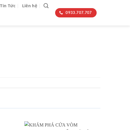
Tin Tức
Liên hệ
0933.707.707