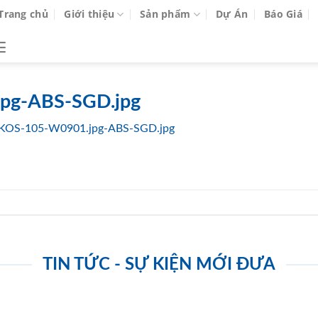
Trang chủ
Giới thiệu
Sản phẩm
Dự Án
Báo Giá
pg-ABS-SGD.jpg
KOS-105-W0901.jpg-ABS-SGD.jpg
TIN TỨC - SỰ KIỆN MỚI ĐƯA