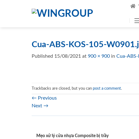
Skip
to
content
Cua-ABS-KOS-105-W0901.j
Published
15/08/2021
at
900 × 900
in
Cua-ABS-
Trackbacks are closed, but you can
post a comment
.
←
Previous
Next
→
Mẹo xử lý cửa nhựa Composite bị trầy