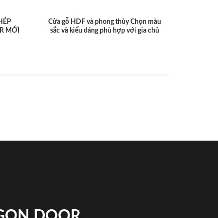
HÉP
Cửa gỗ HDF và phong thủy Chọn màu
R MỚI
sắc và kiểu dáng phù hợp với gia chủ
IGON DOOR