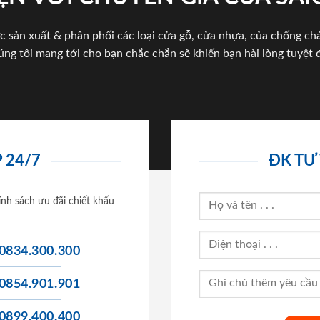
c sản xuất & phân phối các loại cửa gỗ, cửa nhựa, của chống c
úng tôi mang tới cho bạn chắc chắn sẽ khiến bạn hài lòng tuyệt đ
 24/7
ĐK TƯ
ính sách ưu đãi chiết khấu
0834.300.300
0854.901.901
0899.400.400