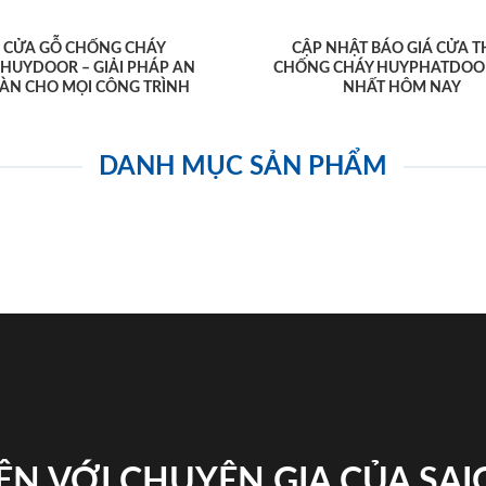
CỬA GỖ CHỐNG CHÁY
CẬP NHẬT BÁO GIÁ CỬA T
AHUYDOOR – GIẢI PHÁP AN
CHỐNG CHÁY HUYPHATDOO
ÀN CHO MỌI CÔNG TRÌNH
NHẤT HÔM NAY
DANH MỤC SẢN PHẨM
ỆN VỚI CHUYÊN GIA CỦA SA