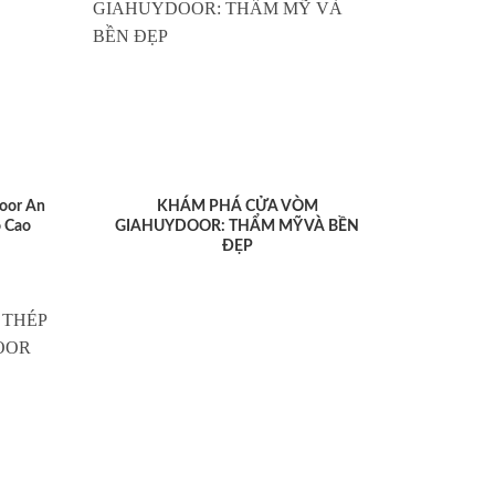
oor An
KHÁM PHÁ CỬA VÒM
 Cao
GIAHUYDOOR: THẨM MỸ VÀ BỀN
ĐẸP