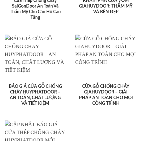
Cửa Thép Chống Cháy
KHÁM PHÁ CỬA VÒM
SaiGonDoor An Toàn Và
GIAHUYDOOR: THẨM MỸ
Thẩm Mỹ Cho Căn Hộ Cao
VÀ BỀN ĐẸP
Tầng
BÁO GIÁ CỬA GỖ CHỐNG
CỬA GỖ CHỐNG CHÁY
CHÁY HUYPHATDOOR –
GIAHUYDOOR – GIẢI
AN TOÀN, CHẤT LƯỢNG
PHÁP AN TOÀN CHO MỌI
VÀ TIẾT KIỆM
CÔNG TRÌNH