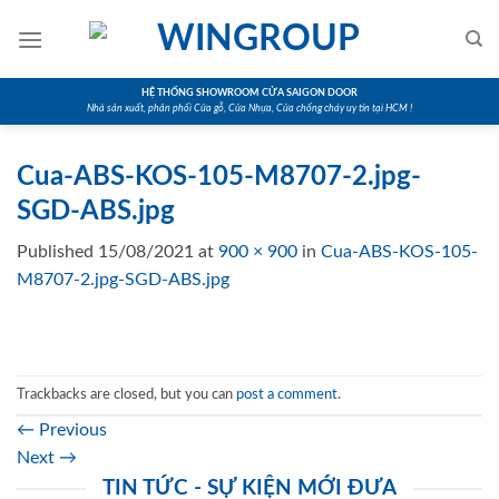
Skip
to
content
HỆ THỐNG SHOWROOM CỬA SAIGON DOOR
Nhà sản xuất, phân phối Cửa gỗ, Cửa Nhựa, Cửa chống cháy uy tín tại HCM !
Cua-ABS-KOS-105-M8707-2.jpg-
SGD-ABS.jpg
Published
15/08/2021
at
900 × 900
in
Cua-ABS-KOS-105-
M8707-2.jpg-SGD-ABS.jpg
Trackbacks are closed, but you can
post a comment
.
←
Previous
Next
→
TIN TỨC - SỰ KIỆN MỚI ĐƯA