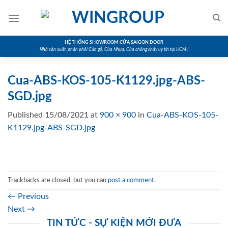
Skip
to
content
HỆ THỐNG SHOWROOM CỬA SAIGON DOOR
Nhà sản xuất, phân phối Cửa gỗ, Cửa Nhựa, Cửa chống cháy uy tín tại HCM !
Cua-ABS-KOS-105-K1129.jpg-ABS-
SGD.jpg
Published
15/08/2021
at
900 × 900
in
Cua-ABS-KOS-105-
K1129.jpg-ABS-SGD.jpg
Trackbacks are closed, but you can
post a comment
.
←
Previous
Next
→
TIN TỨC - SỰ KIỆN MỚI ĐƯA