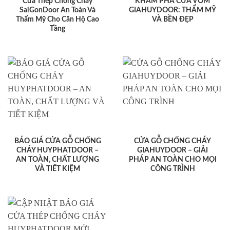
Cửa Thép Chống Cháy
KHÁM PHÁ CỬA VÒM
SaiGonDoor An Toàn Và
GIAHUYDOOR: THẨM MỸ
Thẩm Mỹ Cho Căn Hộ Cao
VÀ BỀN ĐẸP
Tầng
BÁO GIÁ CỬA GỖ CHỐNG
CỬA GỖ CHỐNG CHÁY
CHÁY HUYPHATDOOR –
GIAHUYDOOR – GIẢI
AN TOÀN, CHẤT LƯỢNG
PHÁP AN TOÀN CHO MỌI
VÀ TIẾT KIỆM
CÔNG TRÌNH