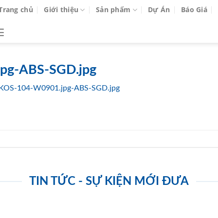
Trang chủ
Giới thiệu
Sản phẩm
Dự Án
Báo Giá
pg-ABS-SGD.jpg
KOS-104-W0901.jpg-ABS-SGD.jpg
TIN TỨC - SỰ KIỆN MỚI ĐƯA