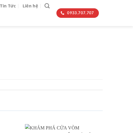
Tin Tức
Liên hệ
0933.707.707