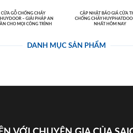
CỬA GỖ CHỐNG CHÁY
CẬP NHẬT BÁO GIÁ CỬA T
AHUYDOOR – GIẢI PHÁP AN
CHỐNG CHÁY HUYPHATDOO
ÀN CHO MỌI CÔNG TRÌNH
NHẤT HÔM NAY
DANH MỤC SẢN PHẨM
ỆN VỚI CHUYÊN GIA CỦA SA