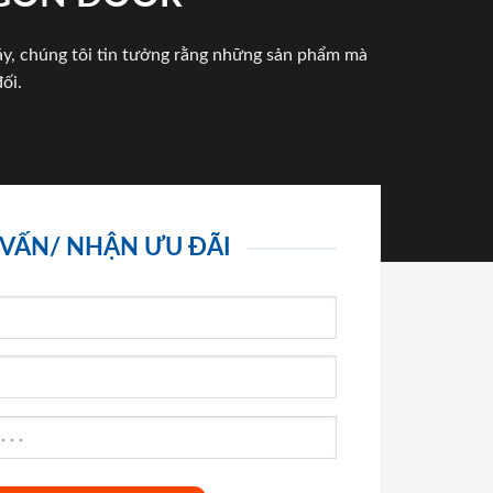
háy, chúng tôi tin tưởng rằng những sản phẩm mà
ối.
 VẤN/ NHẬN ƯU ĐÃI