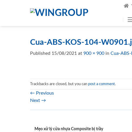
Skip
to
content
Cua-ABS-KOS-104-W0901.j
Published
15/08/2021
at
900 × 900
in
Cua-ABS-
Trackbacks are closed, but you can
post a comment
.
←
Previous
Next
→
Mẹo xử lý cửa nhựa Composite bị trầy