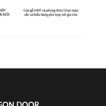
HÉP
Cửa gỗ HDF và phong thủy Chọn màu
R MỚI
sắc và kiểu dáng phù hợp với gia chủ
IGON DOOR