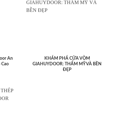
oor An
KHÁM PHÁ CỬA VÒM
 Cao
GIAHUYDOOR: THẨM MỸ VÀ BỀN
ĐẸP