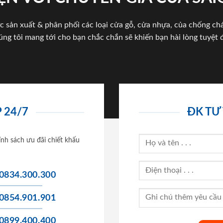
c sản xuất & phân phối các loại cửa gỗ, cửa nhựa, của chống c
úng tôi mang tới cho bạn chắc chắn sẽ khiến bạn hài lòng tuyệt đ
 24/7
ĐK TƯ
ính sách ưu đãi chiết khấu
0834.300.300
0854.901.901
0899.400.400