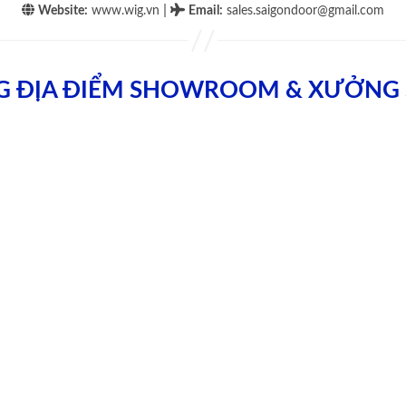
|
Website:
www.wig.vn
Email
:
sales.saigondoor@gmail.com
G ĐỊA ĐIỂM SHOWROOM & XƯỞNG 