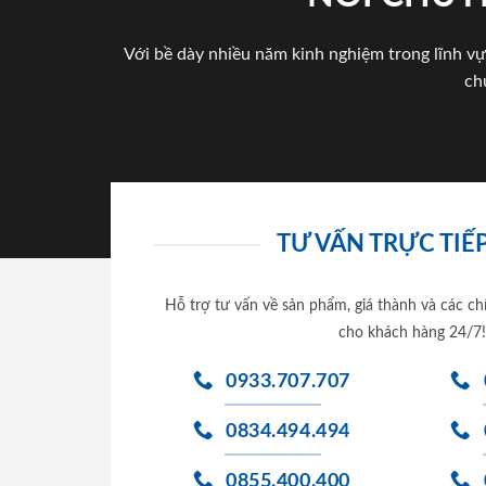
Với bề dày nhiều năm kinh nghiệm trong lĩnh vự
ch
TƯ VẤN TRỰC TIẾP
Hỗ trợ tư vấn về sản phẩm, giá thành và các ch
cho khách hàng 24/7!
0933.707.707
0834.494.494
0855.400.400