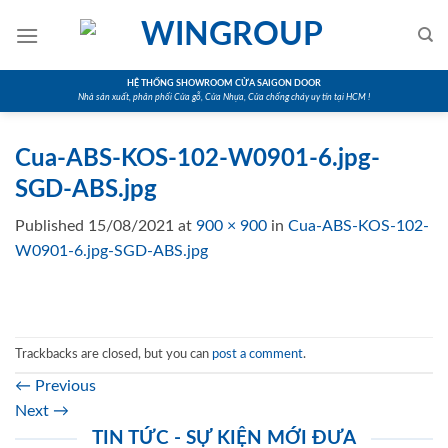
Skip
to
content
HỆ THỐNG SHOWROOM CỬA SAIGON DOOR
Nhà sản xuất, phân phối Cửa gỗ, Cửa Nhựa, Cửa chống cháy uy tín tại HCM !
Cua-ABS-KOS-102-W0901-6.jpg-
SGD-ABS.jpg
Published
15/08/2021
at
900 × 900
in
Cua-ABS-KOS-102-
W0901-6.jpg-SGD-ABS.jpg
Trackbacks are closed, but you can
post a comment
.
←
Previous
Next
→
TIN TỨC - SỰ KIỆN MỚI ĐƯA