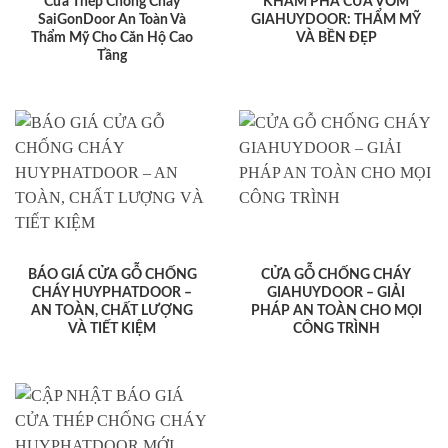
Cửa Thép Chống Cháy
KHÁM PHÁ CỬA VÒM
SaiGonDoor An Toàn Và
GIAHUYDOOR: THẨM MỸ
Thẩm Mỹ Cho Căn Hộ Cao
VÀ BỀN ĐẸP
Tầng
BÁO GIÁ CỬA GỖ CHỐNG
CỬA GỖ CHỐNG CHÁY
CHÁY HUYPHATDOOR –
GIAHUYDOOR – GIẢI
AN TOÀN, CHẤT LƯỢNG
PHÁP AN TOÀN CHO MỌI
VÀ TIẾT KIỆM
CÔNG TRÌNH