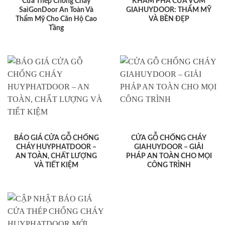
Cửa Thép Chống Cháy
KHÁM PHÁ CỬA VÒM
SaiGonDoor An Toàn Và
GIAHUYDOOR: THẨM MỸ
Thẩm Mỹ Cho Căn Hộ Cao
VÀ BỀN ĐẸP
Tầng
BÁO GIÁ CỬA GỖ CHỐNG
CỬA GỖ CHỐNG CHÁY
CHÁY HUYPHATDOOR –
GIAHUYDOOR – GIẢI
AN TOÀN, CHẤT LƯỢNG
PHÁP AN TOÀN CHO MỌI
VÀ TIẾT KIỆM
CÔNG TRÌNH