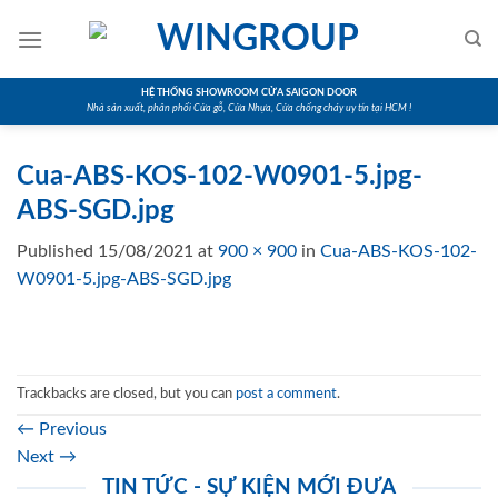
Skip
to
content
HỆ THỐNG SHOWROOM CỬA SAIGON DOOR
Nhà sản xuất, phân phối Cửa gỗ, Cửa Nhựa, Cửa chống cháy uy tín tại HCM !
Cua-ABS-KOS-102-W0901-5.jpg-
ABS-SGD.jpg
Published
15/08/2021
at
900 × 900
in
Cua-ABS-KOS-102-
W0901-5.jpg-ABS-SGD.jpg
Trackbacks are closed, but you can
post a comment
.
←
Previous
Next
→
TIN TỨC - SỰ KIỆN MỚI ĐƯA